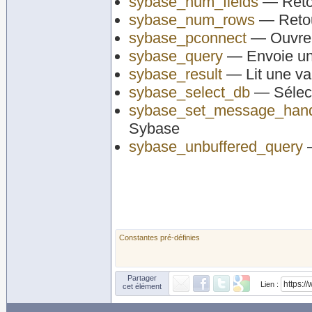
sybase_num_fields
— Retou
sybase_num_rows
— Retou
sybase_pconnect
— Ouvre 
sybase_query
— Envoie un
sybase_result
— Lit une val
sybase_select_db
— Sélect
sybase_set_message_hand
Sybase
sybase_unbuffered_query
—
Constantes pré-définies
Partager
Lien :
cet élément