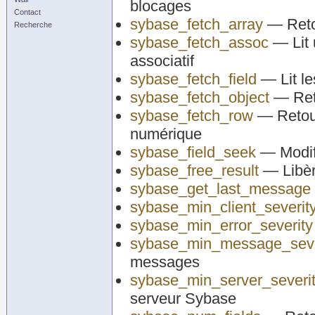
blocages
Contact
sybase_fetch_array
— Retou
Recherche
sybase_fetch_assoc
— Lit 
associatif
sybase_fetch_field
— Lit le
sybase_fetch_object
— Reto
sybase_fetch_row
— Retour
numérique
sybase_field_seek
— Modifi
sybase_free_result
— Libèr
sybase_get_last_message
sybase_min_client_severit
sybase_min_error_severity
sybase_min_message_seve
messages
sybase_min_server_severi
serveur Sybase