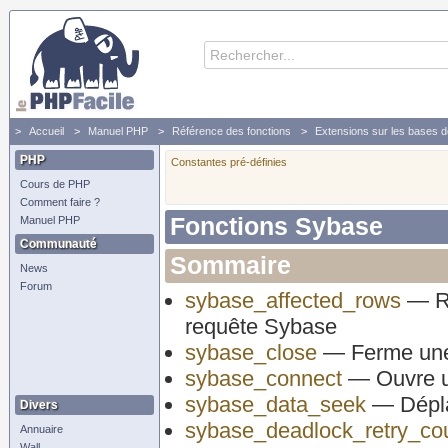
Accueil
Manuel PHP
Référence des fonctions
Extensions sur les bases 
Fonctions Sybase
PHP
Constantes pré-définies
Cours de PHP
Comment faire ?
Fonctions Sybase
Manuel PHP
Communauté
Sommaire
News
Forum
sybase_affected_rows
— Re
requête Sybase
sybase_close
— Ferme une
sybase_connect
— Ouvre u
sybase_data_seek
— Déplac
Divers
sybase_deadlock_retry_co
Annuaire
Wall