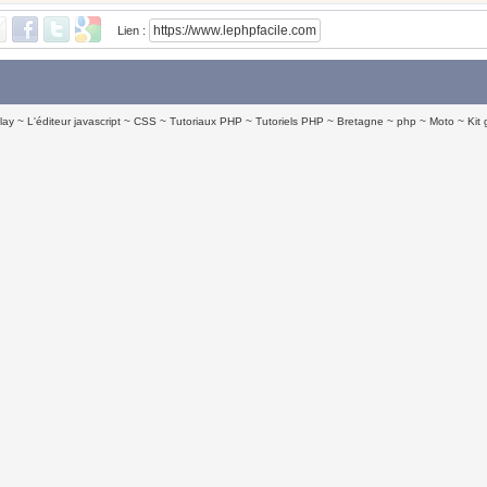
Lien :
lay
L'éditeur javascript
CSS
Tutoriaux PHP
Tutoriels PHP
Bretagne
php
Moto
Kit