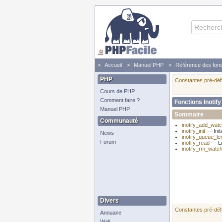
Accueil
Manuel PHP
Référence des fonc
PHP
Constantes pré-déf
Cours de PHP
Comment faire ?
Fonctions Inotify
Manuel PHP
Sommaire
Communauté
inotify_add_wat
inotify_init
— Initi
News
inotify_queue_le
Forum
inotify_read
— Li
inotify_rm_watc
Divers
Constantes pré-déf
Annuaire
Wall