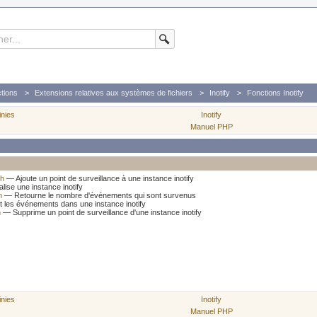
tions
Extensions relatives aux systèmes de fichiers
Inotify
Fonctions Inotify
inies
Inotify
Manuel PHP
ch
— Ajoute un point de surveillance à une instance inotify
alise une instance inotify
n
— Retourne le nombre d'événements qui sont survenus
t les événements dans une instance inotify
h
— Supprime un point de surveillance d'une instance inotify
inies
Inotify
Manuel PHP