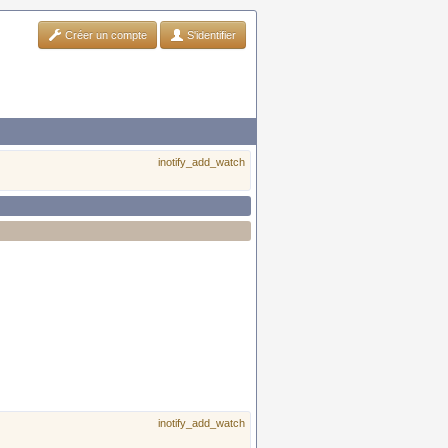
Créer un compte
S'identifier
inotify_add_watch
inotify_add_watch