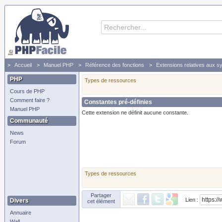
Accueil
Manuel PHP
Référence des fonctions
Extensions relatives aux s
PHP
Types de ressources
Cours de PHP
Comment faire ?
Constantes pré-définies
Manuel PHP
Cette extension ne définit aucune constante.
Communauté
News
Forum
Types de ressources
Partager
Lien :
Divers
cet élément
Annuaire
Wall