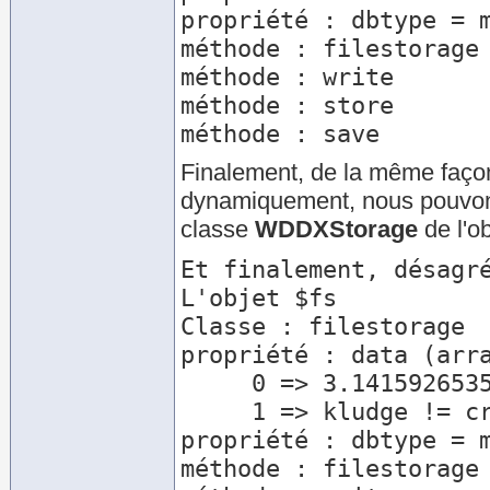
propriété : dbtype = m
méthode : filestorage

méthode : write

méthode : store

Finalement, de la même faço
dynamiquement, nous pouvons
classe
WDDXStorage
de l'o
Et finalement, désagré
L'objet $fs

Classe : filestorage

propriété : data (arra
     0 => 3.1415926535898

     1 => kludge != cruft

propriété : dbtype = m
méthode : filestorage
