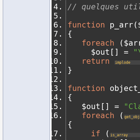
// quelques uti
function
 p_arr
(
{
foreach
(
$ar
	   $out
[]
=
"
return
implode
}
function
 object
{
   $out
[]
=
"Cl
foreach
(
get_obj
{
if
(
is_array