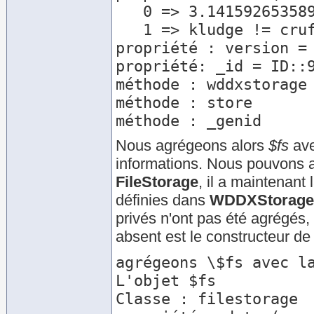
   0 => 3.1415926535898

   1 => kludge != cruft

propriété : version = 
propriété: _id = ID::9
méthode : wddxstorage

méthode : store

Nous agrégeons alors
$fs
ave
informations. Nous pouvons a
FileStorage
, il a maintenant 
définies dans
WDDXStorage
privés n'ont pas été agrégés,
absent est le constructeur d
agrégeons \$fs avec la
L'objet $fs

Classe : filestorage
