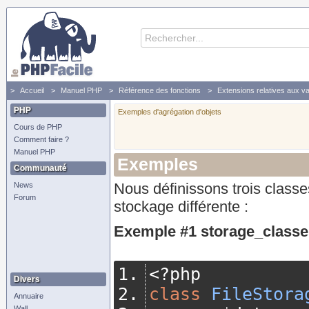
Accueil
Manuel PHP
Référence des fonctions
Extensions relatives aux va
PHP
Exemples d'agrégation d'objets
Cours de PHP
Comment faire ?
Manuel PHP
Exemples
Communauté
Nous définissons trois clas
News
Forum
stockage différente :
Exemple #1 storage_classe
<?
php
Divers
class
FileStora
Annuaire
Wall