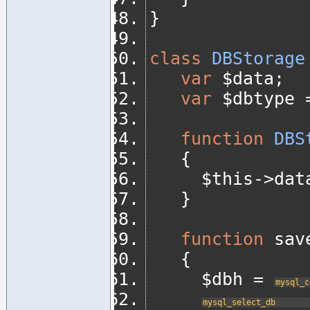
}
class
DBStorage
var
 $data
;
var
 $dbtype 
function
DBS
{
	   $this
->
dat
}
function
 sav
{
	   $dbh 
=
mysql_c
mysql_select_db