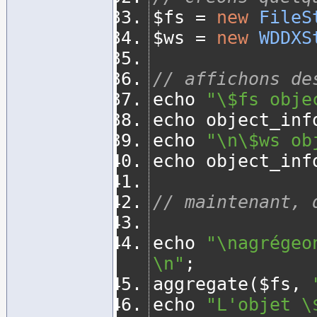
$fs 
=
new
FileS
$ws 
=
new
WDDXS
// affichons de
echo 
"\$fs obje
echo object_inf
echo 
"\n\$ws ob
echo object_inf
// maintenant, 
echo 
"\nagrégeo
\n"
;
aggregate
(
$fs
,
echo 
"L'objet \