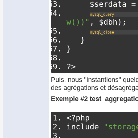
	   $serdata 
=
mysql_query
w())"
,
 $dbh
);
mysql_close
}
}
?>
Puis, nous "instantions" quel
des agrégations et désagrégat
Exemple #2 test_aggregati
<?
php
include 
"storag