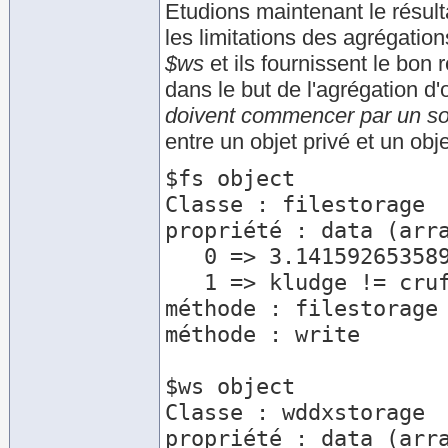
Etudions maintenant le résult
les limitations des agrégati
$ws
et ils fournissent le bon 
dans le but de l'agrégation d'
doivent commencer par un sou
entre un objet privé et un obje
$fs object

Classe : filestorage

propriété : data (arra
   0 => 3.1415926535898

   1 => kludge != cruft

méthode : filestorage

méthode : write

$ws object

Classe : wddxstorage

propriété : data (arra