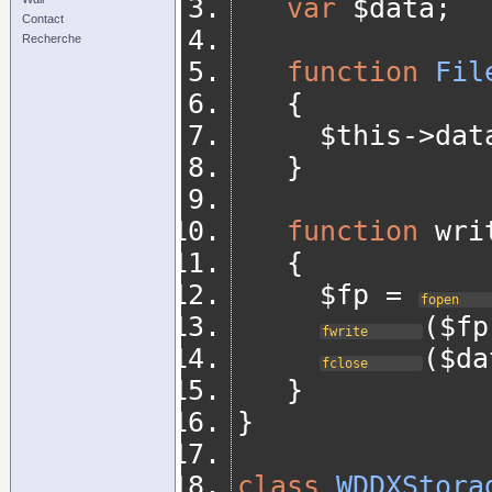
var
 $data
;
Contact
Recherche
function
Fil
{
	   $this
->
dat
}
function
 wri
{
	   $fp 
=
fopen
(
$fp
fwrite
(
$da
fclose
}
}
class
WDDXStora