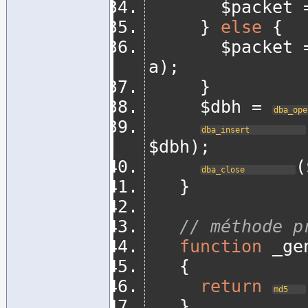
		   $packet 
}
else
{
		   $packet 
a
);
}
	   $dbh 
=
dba_ope
dba_insert
$dbh
);
(
dba_close
}
// méthode p
function
 _ge
{
return
md5
}