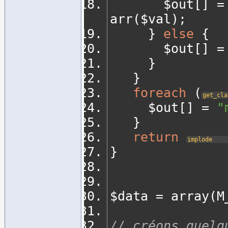
		   $out
[]
=
arr
(
$val
);
}
else
{
		   $out
[]
=
}
}
foreach
(
get_cla
	   $out
[]
=
"
}
return
implode
}
$data 
=
 array
(
M
// créons quelq