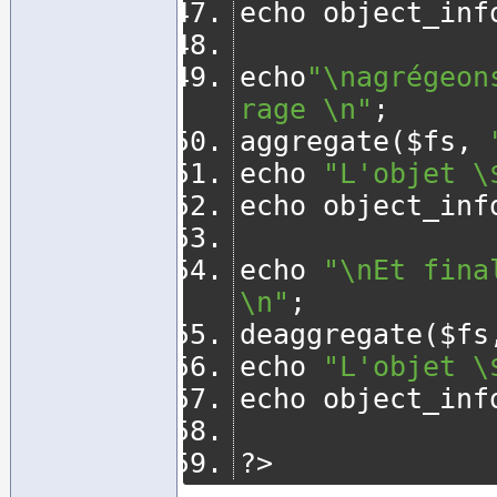
echo object_inf
echo
"\nagrégeon
rage \n"
;
aggregate
(
$fs
,
echo 
"L'objet \
echo object_inf
echo 
"\nEt fina
\n"
;
deaggregate
(
$fs
echo 
"L'objet \
echo object_inf
?>