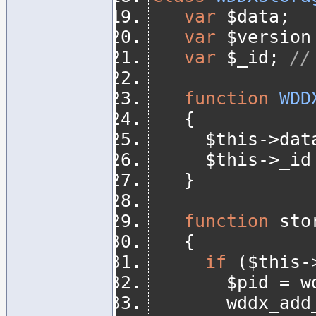
var
 $data
;
var
 $version
var
 $_id
;
//
function
WDD
{
	   $this
->
dat
	   $this
->
_id
}
function
 sto
{
if
(
$this
-
		   $pid 
=
 w
		   wddx_ad