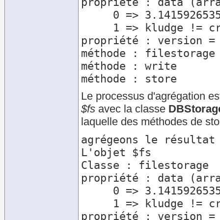
propriété : data (arra
     0 => 3.1415926535898

     1 => kludge != cruft

propriété : version = 
méthode : filestorage

méthode : write

Le processus d'agrégation est
$fs
avec la classe
DBStorag
laquelle des méthodes de sto
agrégeons le résultat 
L'objet $fs

Classe : filestorage

propriété : data (arra
     0 => 3.1415926535898

     1 => kludge != cruft

propriété : version = 