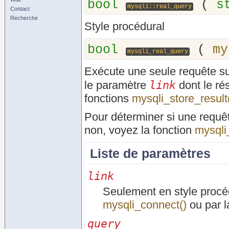
bool
(
s
mysqli::real_query
Contact
Recherche
Style procédural
bool
(
my
mysqli_real_query
Exécute une seule requête su
link
le paramètre
dont le rés
fonctions
mysqli_store_result
Pour déterminer si une requêt
non, voyez la fonction
mysqli
Liste de paramètres
link
Seulement en style procédu
mysqli_connect()
ou par l
query