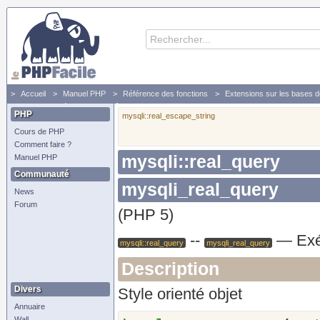
Accueil
Manuel PHP
Référence des fonctions
Extensions sur les bases 
mysqli
Exécute une requête SQL
PHP
mysqli::real_escape_string
Cours de PHP
Comment faire ?
mysqli::real_query
Manuel PHP
Communauté
mysqli_real_query
News
Forum
(PHP 5)
--
—
Exé
mysqli::real_query
mysqli_real_query
Description
Divers
Style orienté objet
Annuaire
Wall