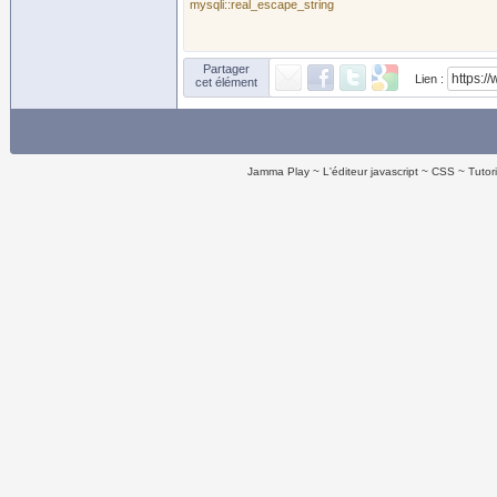
mysqli::real_escape_string
Partager
Lien :
cet élément
Jamma Play
L'éditeur javascript
CSS
Tutor