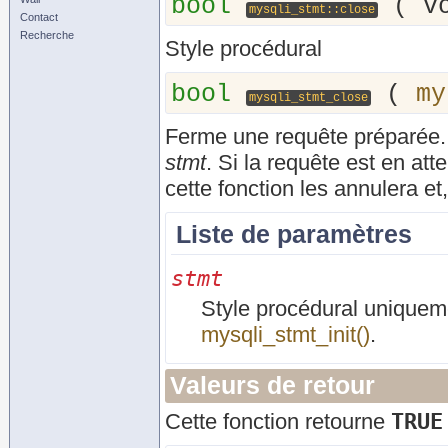
bool
(
v
mysqli_stmt::close
Contact
Recherche
Style procédural
bool
(
my
mysqli_stmt_close
Ferme une requête préparée
stmt
. Si la requête est en att
cette fonction les annulera e
Liste de paramètres
stmt
Style procédural uniquemen
mysqli_stmt_init()
.
Valeurs de retour
TRUE
Cette fonction retourne