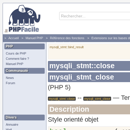
Accueil
Manuel PHP
Référence des fonctions
Extensions sur les bases 
mysqli_stmt
Termine une requête préparée
PHP
mysqli_stmt::bind_result
Cours de PHP
Comment faire ?
mysqli_stmt::close
Manuel PHP
Communauté
mysqli_stmt_close
News
Forum
(PHP 5)
--
—
Te
mysqli_stmt::close
mysqli_stmt_close
Description
Divers
Style orienté objet
Annuaire
Wall