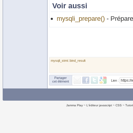
Voir aussi
mysqli_prepare()
- Prépare
mysqli_stmt::bind_result
Partager
Lien :
cet élément
Jamma Play
L'éditeur javascript
CSS
Tutor