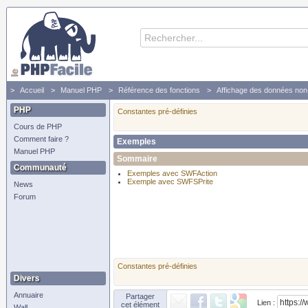
Accueil
Manuel PHP
Référence des fonctions
Affichage des données non-
PHP
Constantes pré-définies
Cours de PHP
Comment faire ?
Exemples
Manuel PHP
Sommaire
Communauté
Exemples avec SWFAction
Exemple avec SWFSPrite
News
Forum
Constantes pré-définies
Divers
Annuaire
Partager
Lien :
cet élément
Wall