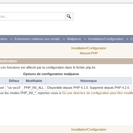
tions
Extensions relatives aux emails
Mailparse
Installation/Configuration
C
Installation/Configuration
Manuel PHP
'exécution
es fonctions est affecté par la configuration dans le fichier
php.ini
.
Options de configuration mailparse
Défaut
Modifiable
Historique
set
"us-ascii"
PHP_INI_ALL
Disponible depuis PHP 4.1.0. Supprimé depuis PHP 4.2.0.
s sur les modes PHP_INI_*, reportez-vous à
Où une directive de configuration peut être modifi
Installation/Configuration