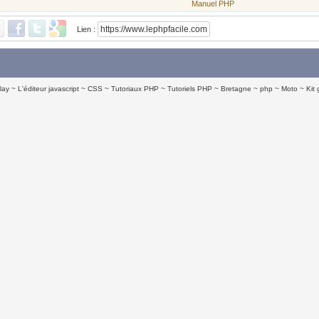
Manuel PHP
Lien :
lay
L'éditeur javascript
CSS
Tutoriaux PHP
Tutoriels PHP
Bretagne
php
Moto
Kit