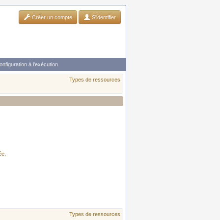
Créer un compte
S'identifier
onfiguration à l'exécution
Types de ressources
ée
.
Types de ressources