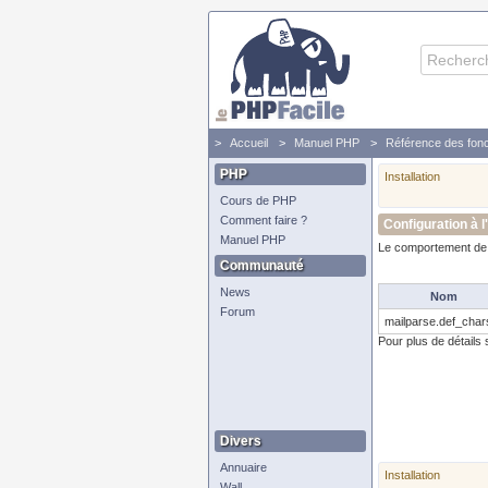
Accueil
Manuel PHP
Référence des fonc
PHP
Installation
Cours de PHP
Comment faire ?
Configuration à l
Manuel PHP
Le comportement de c
Communauté
News
Nom
Forum
mailparse.def_char
Pour plus de détail
Divers
Annuaire
Installation
Wall