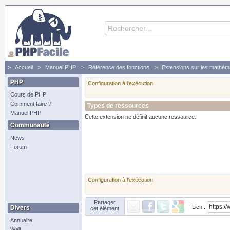
Accueil
Manuel PHP
Référence des fonctions
Extensions sur les mathém
PHP
Configuration à l'exécution
Cours de PHP
Comment faire ?
Types de ressources
Manuel PHP
Cette extension ne définit aucune ressource.
Communauté
News
Forum
Configuration à l'exécution
Partager
Lien :
Divers
cet élément
Annuaire
Wall