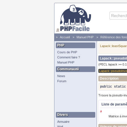
Accueil
Manuel PHP
Référence des fonc
PHP
Lapack::leastSqu
Cours de PHP
Comment faire ?
Lapack::pseudo
Manuel PHP
(PECL lapack >= 0.1
Communauté
Lapack::pseudoInv
News
Description
Forum
public
static
Trouve la pseudo-inv
Liste de param
a
Divers
Matrice à inv
Annuaire
Valeurs de retou
Wall