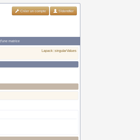
Créer un compte
S'identifier
 d'une matrice
Lapack::singularValues