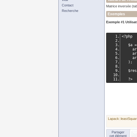
Contact
Matrice inversée (ta
Recherche
Exemples
Exemple #1 Utilisa
<?
php
   $a 
=
	   a
	   a
	   a
);
   $r
?>
Lapack::leastSqu
Partager
cet élément