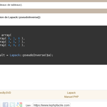
bleaux de tableaux).
tion de
Lapack::pseudoInverse()
:
 array
(
rray
(
8
,
1
,
6
),
rray
(
3
,
5
,
7
),
rray
(
4
,
9
,
2
),
esult 
=
Lapack
::
pseudoInverse
(
$a
);
aresBySVD
Lapack
Manuel PHP
Lien :