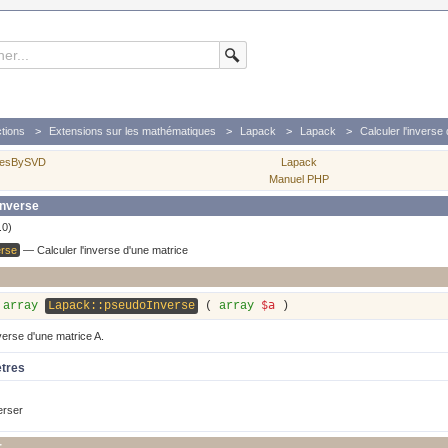
tions
Extensions sur les mathématiques
Lapack
Lapack
Calculer l'inverse
aresBySVD
Lapack
Manuel PHP
Inverse
.0)
erse
—
Calculer l'inverse d'une matrice
$a
array
Lapack::pseudoInverse
(
array
)
erse d'une matrice A.
ètres
erser
r