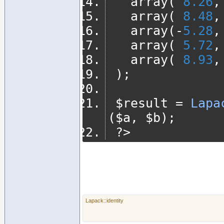
	 array
(
8.26
,
	 array
(
8.48
,
	 array
(-
5.28
,
	 array
(
5.72
,
	 array
(
8.93
,
);
 $result 
=
Lapa
(
$a
,
 $b
);
?>
Lapack::identity