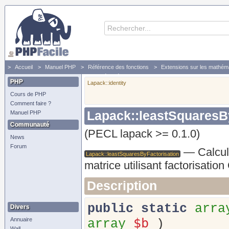
Accueil
Manuel PHP
Référence des fonctions
Extensions sur les mathém
Calculer la solution des moindres carrés linéaires d'une matrice utilisant factorisation QR
PHP
Lapack::identity
Cours de PHP
Comment faire ?
Lapack::leastSquaresB
Manuel PHP
Communauté
(PECL lapack >= 0.1.0)
News
Forum
—
Calcul
Lapack::leastSquaresByFactorisation
matrice utilisant factorisatio
Description
public
static
arra
Divers
$b
Annuaire
array
)
Wall