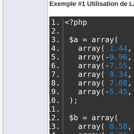
Exemple #1 Utilisation de
L
<?
php
 $a 
=
 array
(
	 array
(
1.44
,
	 array
(-
9.96
,
	 array
(-
7.55
,
	 array
(
8.34
,
	 array
(
7.08
,
	 array
(-
5.45
,
);
 $b 
=
 array
(
	 array
(
8.58
,