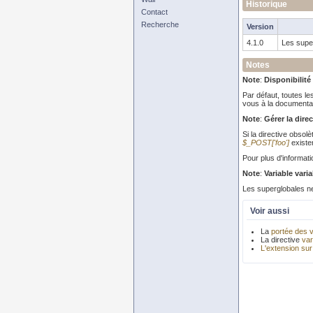
Historique
Contact
Recherche
Version
4.1.0
Les super
Notes
Note
:
Disponibilité
Par défaut, toutes le
vous à la documentati
Note
:
Gérer la dire
Si la directive obsol
$_POST['foo']
existe
Pour plus d'informatio
Note
:
Variable vari
Les superglobales n
Voir aussi
La
portée des v
La directive
var
L'extension sur 