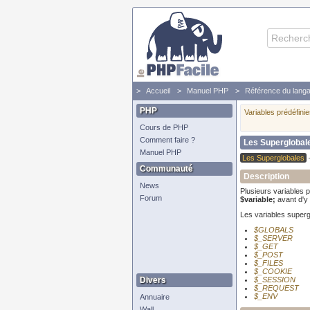
Accueil
Manuel PHP
Référence du lang
PHP
Variables prédéfini
Cours de PHP
Comment faire ?
Les Superglobal
Manuel PHP
Les Superglobales
Communauté
Description
News
Plusieurs variables pr
Forum
$variable;
avant d'y
Les variables superg
$GLOBALS
$_SERVER
$_GET
$_POST
$_FILES
$_COOKIE
Divers
$_SESSION
$_REQUEST
$_ENV
Annuaire
Wall