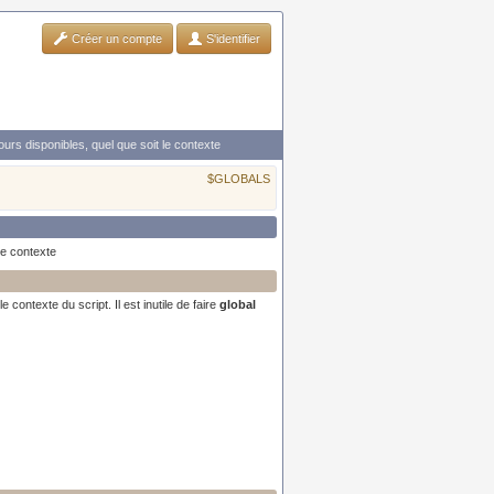
Créer un compte
S'identifier
urs disponibles, quel que soit le contexte
$GLOBALS
le contexte
 contexte du script. Il est inutile de faire
global