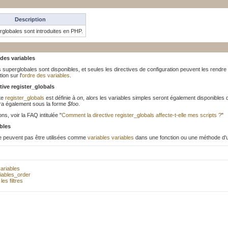
Description
globales sont introduites en PHP.
 des variables
s superglobales sont disponibles, et seules les directives de configuration peuvent les rendre 
on sur l'
ordre des variables
.
ctive register_globals
ète
register_globals
est définie à
on
, alors les variables simples seront également disponibles 
ra également sous la forme
$foo
.
ns, voir la FAQ intitulée "
Comment la directive register_globals affecte-t-elle mes scripts ?
"
ables
e peuvent pas être utilisées comme
variables variables
dans une fonction ou une méthode d'
ariables
iables_order
les filtres