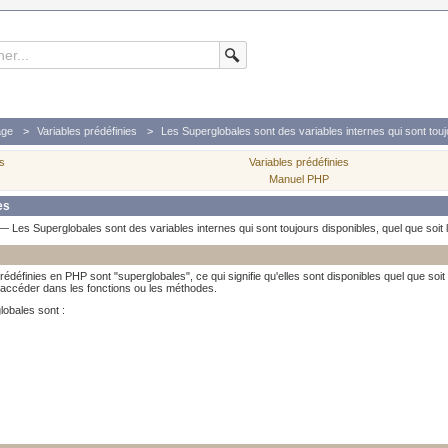
age
Variables prédéfinies
Les Superglobales sont des variables internes qui sont toujo
es
Variables prédéfinies
Manuel PHP
es
—
Les Superglobales sont des variables internes qui sont toujours disponibles, quel que soit 
édéfinies en PHP sont "superglobales", ce qui signifie qu'elles sont disponibles quel que soit le
 accéder dans les fonctions ou les méthodes.
lobales sont :