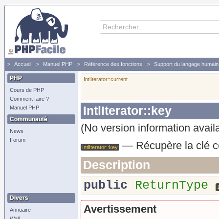
Accueil
Manuel PHP
Référence des fonctions
Support du langage humain 
PHP
IntlIterator::current
Cours de PHP
Comment faire ?
IntlIterator::key
Manuel PHP
Communauté
(No version information avail
News
Forum
—
Récupère la clé 
IntlIterator::key
Description
public
ReturnType
Divers
Avertissement
Annuaire
Wall