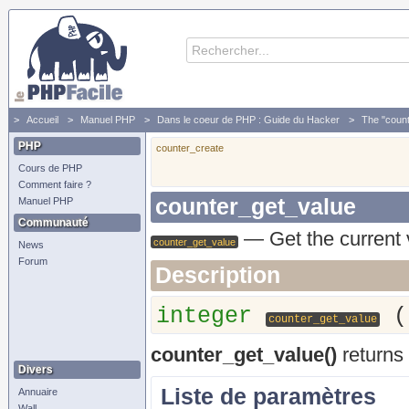
Accueil
Manuel PHP
Dans le coeur de PHP : Guide du Hacker
The "count
PHP
counter_create
Cours de PHP
Comment faire ?
counter_get_value
Manuel PHP
Communauté
—
Get the current 
counter_get_value
News
Forum
Description
integer
counter_get_value
counter_get_value()
returns 
Divers
Liste de paramètres
Annuaire
Wall