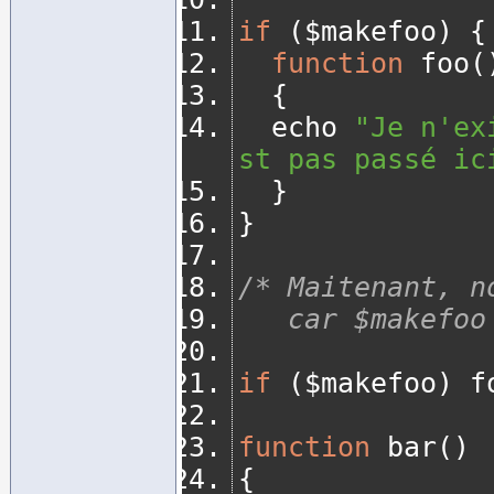
if
(
$makefoo
)
{
function
 foo
(
{
	echo 
"Je n'ex
st pas passé ic
}
}
/* Maitenant, n
   car $makef
if
(
$makefoo
)
 f
function
 bar
()
{