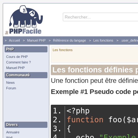
Accueil
Manuel PHP
Référence du langage
Les fonctions
.user_define
PHP
Les fonctions
Cours de PHP
Comment faire ?
Les fonctions définies p
Manuel PHP
Communauté
Une fonction peut être définie
News
Forum
Exemple #1 Pseudo code pou
<?
php
function
 foo
(
$a
Divers
{
Annuaire
	echo 
"Exemple
Wall