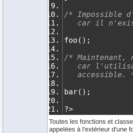
/* Impossible d
   car il n'ex
foo
();
/* Maintenant, 
   car l'util
   accessible. 
bar
();
?>
Toutes les fonctions et class
appelées à l'extérieur d'une fon