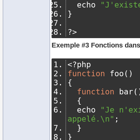
  echo 
"J'exist
}
?>
Exemple #3 Fonctions dans 
<?
php
function
 foo
()
{
function
 bar
(
{
	echo 
"Je n'ex
appelé.\n"
;
}
}