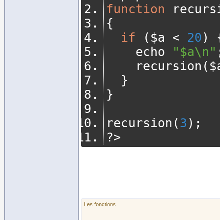
function
 recurs
{
if
(
$a 
<
20
)
		echo 
"$a\n"
		recursion
(
$
}
}
recursion
(
3
);
?>
Les fonctions