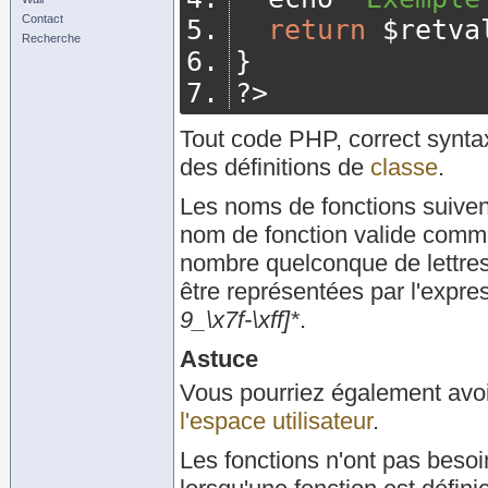
Contact
return
 $retva
Recherche
}
?>
Tout code PHP, correct synta
des définitions de
classe
.
Les noms de fonctions suiven
nom de fonction valide comme
nombre quelconque de lettre
être représentées par l'expres
9_\x7f-\xff]*
.
Astuce
Vous pourriez également avoir
l'espace utilisateur
.
Les fonctions n'ont pas besoin