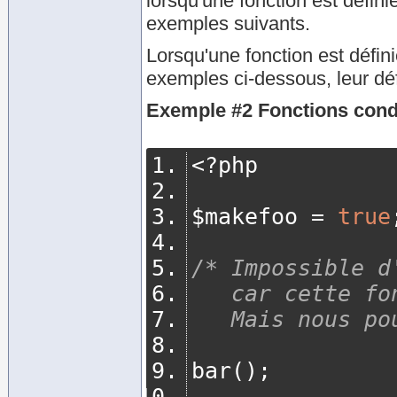
lorsqu'une fonction est défi
exemples suivants.
Lorsqu'une fonction est défi
exemples ci-dessous, leur déf
Exemple #2 Fonctions condi
<?
php
$makefoo 
=
true
/* Impossible d
   car cette 
   Mais nous 
bar
();