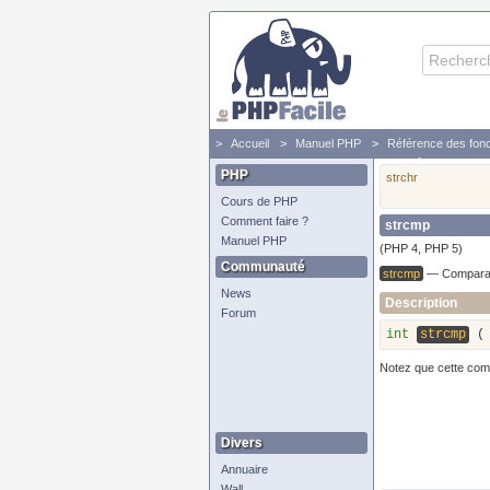
Accueil
Manuel PHP
Référence des fonc
strcmp - Comparaison binaire de chaînes
PHP
strchr
Cours de PHP
Comment faire ?
strcmp
Manuel PHP
(PHP 4, PHP 5)
Communauté
strcmp
—
Comparai
News
Description
Forum
int
strcmp
Notez que cette comp
Divers
Annuaire
Wall