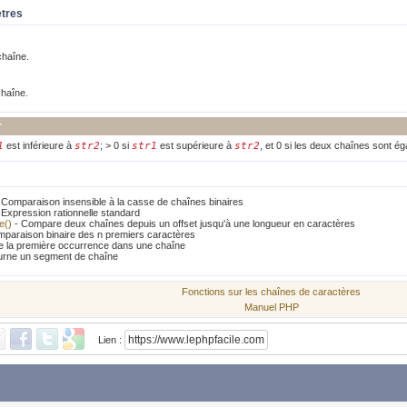
ètres
chaîne.
haîne.
r
1
est inférieure à
str2
; > 0 si
str1
est supérieure à
str2
, et 0 si les deux chaînes sont ég
 Comparaison insensible à la casse de chaînes binaires
 Expression rationnelle standard
e()
- Compare deux chaînes depuis un offset jusqu'à une longueur en caractères
paraison binaire des n premiers caractères
e la première occurrence dans une chaîne
urne un segment de chaîne
Fonctions sur les chaînes de caractères
Manuel PHP
Lien :