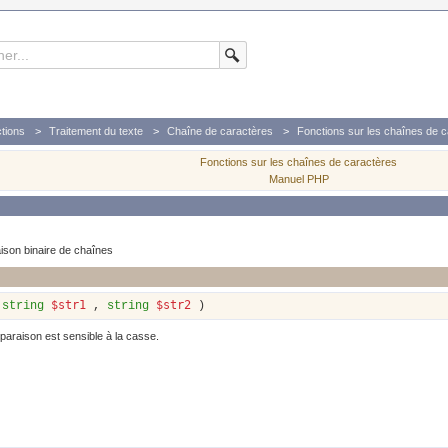
tions
Traitement du texte
Chaîne de caractères
Fonctions sur les chaînes de 
Fonctions sur les chaînes de caractères
Manuel PHP
son binaire de chaînes
$str1
$str2
(
string
,
string
)
araison est sensible à la casse.