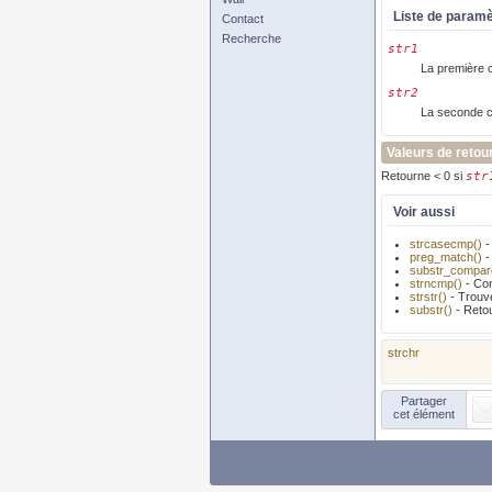
Liste de param
Contact
Recherche
str1
La première 
str2
La seconde c
Valeurs de retou
Retourne < 0 si
str
Voir aussi
strcasecmp()
-
preg_match()
-
substr_compar
strncmp()
- Com
strstr()
- Trouv
substr()
- Reto
strchr
Partager
cet élément