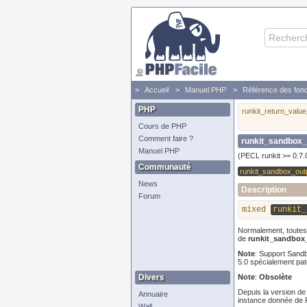
Accueil
Manuel PHP
Référence des fonc
runkit_sandbox_output_handler - Spécifie une fonctio
PHP
runkit_return_valu
Cours de PHP
Comment faire ?
runkit_sandbox_
Manuel PHP
(PECL runkit >= 0.7.
Communauté
runkit_sandbox_out
News
Description
Forum
mixed
runkit_
Normalement, toutes
de
runkit_sandbox
Note
:
Support Sandb
5.0 spécialement patc
Divers
Note
:
Obsolète
Depuis la version de 
Annuaire
instance donnée de R
Wall