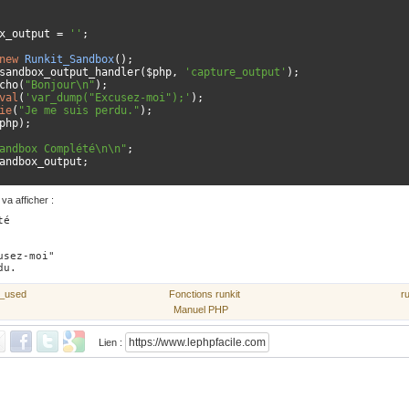
x_output 
=
''
;
new
Runkit_Sandbox
();
sandbox_output_handler
(
$php
,
'capture_output'
);
cho
(
"Bonjour\n"
);
val
(
'var_dump("Excusez-moi");'
);
ie
(
"Je me suis perdu."
);
php
);
andbox Complété\n\n"
;
andbox_output
;
va afficher :
é

sez-moi"

e_used
Fonctions runkit
r
Manuel PHP
Lien :