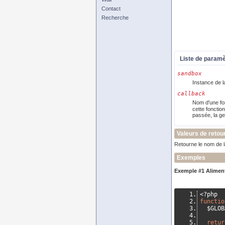
Contact
Recherche
Liste de param
sandbox
Instance de l
callback
Nom d'une fon
cette fonctio
passée, la ge
Valeurs de retou
Retourne le nom de l
Exemples
Exemple #1 Aliment
<?
php
functio
  $GLO
retur