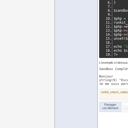
}
$sandbo
$php 
=
runkit_
$php
->
e
$php
->
e
$php
->
d
unset
(
$
echo 
"S
echo $s
?>
L'exemple ci-dessus 
Sandbox Complét
Bonjour

string(9) "Excu
runkit_return_valu
Partager
cet élément