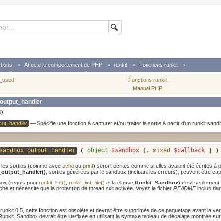
tions
Affecte le comportement de PHP
runkit
Fonctions runkit
n à capturer et/ou traiter la sortie à partir d'un runkit sandbox
e_used
Fonctions runkit
Manuel PHP
output_handler
0)
put_handler
—
Spécifie une fonction à capturer et/ou traiter la sortie à partir d'un runkit san
$sandbox
$callback
sandbox_output_handler
(
object
[,
mixed
] )
 les sorties (comme avec
echo
ou
print
) seront écrites comme si elles avaient été écrites à pa
_output_handler()
, sorties générées par le sandbox (incluant les erreurs), peuvent être ca
ox (requis pour
runkit_lint()
,
runkit_lint_file()
et la classe
Runkit_Sandbox
) n'est seulement
hé et nécessite que la protection de thread soit activée. Voyez le fichier
README
inclus dan
runkit 0.5, cette fonction est obsolète et devrait être supprimée de ce paquetage avant la ver
unkit_Sandbox devrait être lue/fixée en utilisant la syntaxe tableau de décalage montrée sur 