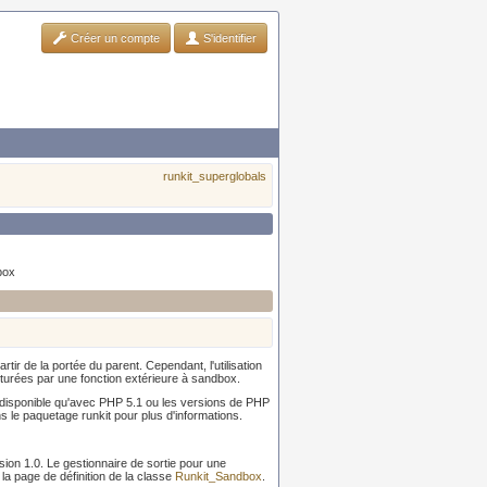
Créer un compte
S'identifier
runkit_superglobals
dbox
rtir de la portée du parent. Cependant, l'utilisation
pturées par une fonction extérieure à sandbox.
 disponible qu'avec PHP 5.1 ou les versions de PHP
s le paquetage runkit pour plus d'informations.
sion 1.0. Le gestionnaire de sortie pour une
la page de définition de la classe
Runkit_Sandbox
.