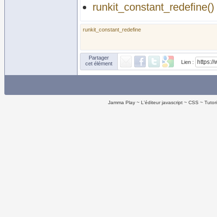
runkit_constant_redefine()
runkit_constant_redefine
Partager
Lien :
cet élément
Jamma Play
L'éditeur javascript
CSS
Tutor