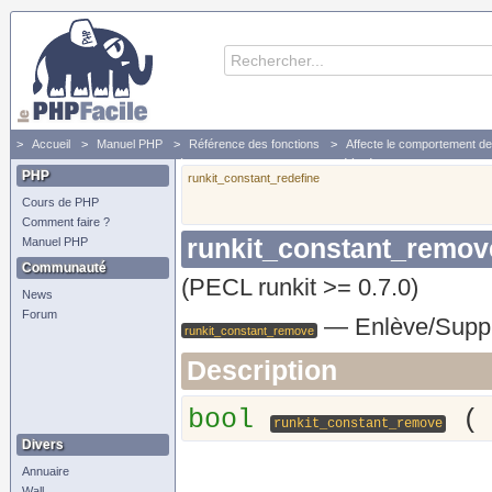
Accueil
Manuel PHP
Référence des fonctions
Affecte le comportement d
runkit_constant_remove - Enlève/Supprime une constante déjà définie
PHP
runkit_constant_redefine
Cours de PHP
Comment faire ?
runkit_constant_remov
Manuel PHP
Communauté
(PECL runkit >= 0.7.0)
News
Forum
—
Enlève/Suppr
runkit_constant_remove
Description
bool
runkit_constant_remove
Divers
Annuaire
Wall