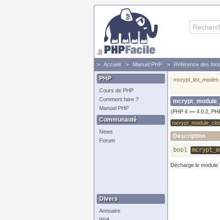
Accueil
Manuel PHP
Référence des fonc
PHP
mcrypt_list_modes
Cours de PHP
Comment faire ?
mcrypt_module_
Manuel PHP
(PHP 4 >= 4.0.2, PH
Communauté
mcrypt_module_clo
News
Description
Forum
bool
mcrypt_m
Décharge le module
Divers
Annuaire
Wall