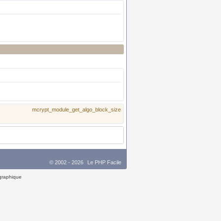
mcrypt_module_get_algo_block_size
© 2002 - 2026
Le PHP Facile
 graphique