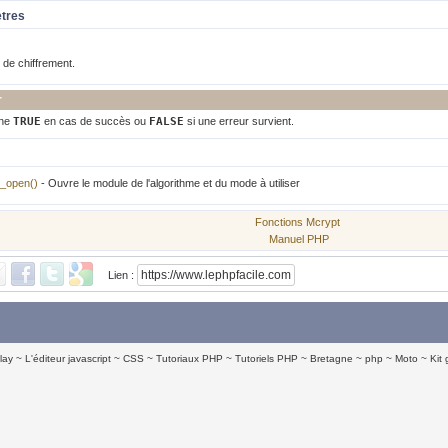
ètres
de chiffrement.
r
rne
TRUE
en cas de succès ou
FALSE
si une erreur survient.
_open()
- Ouvre le module de l'algorithme et du mode à utiliser
Fonctions Mcrypt
Manuel PHP
Lien :
lay
L'éditeur javascript
CSS
Tutoriaux PHP
Tutoriels PHP
Bretagne
php
Moto
Kit