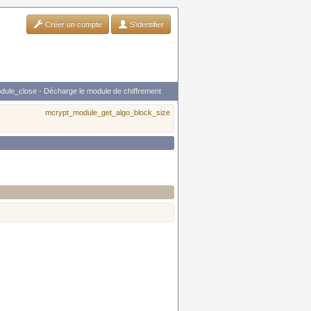
Créer un compte
S'identifier
ule_close - Décharge le module de chiffrement
mcrypt_module_get_algo_block_size