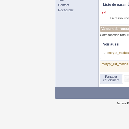
Liste de param
Contact
Recherche
td
La ressource 
Valeurs de retou
Cette fonction retou
Voir aussi
mcrypt_module
mcrypt_list_modes
Partager
cet élément
Jamma P