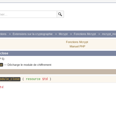
tions
Extensions sur la cryptographie
Mcrypt
Fonctions Mcrypt
mcrypt_mod
Fonctions Mcrypt
Manuel PHP
close
P 5)
se
—
Décharge le module de chiffrement
$td
odule_close
(
resource
)
td
.