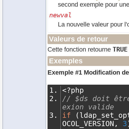
second exemple pour une i
newval
La nouvelle valeur pour l
Valeurs de retour
TRUE
Cette fonction retourne
Exemples
Exemple #1 Modification de
<?
php
// $ds doit êtr
exion valide
if
(
ldap_set_op
OCOL_VERSION
,
3