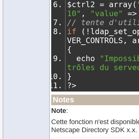
$ctrl2 
=
 array
(
10"
,
"value"
=>
// tente d'util
if
(!
ldap_set_o
VER_CONTROLS
,
 a
{
	echo 
"Impossi
trôles du serve
}
?>
Notes
Note
:
Cette fonction n'est disponi
Netscape Directory SDK x.x.