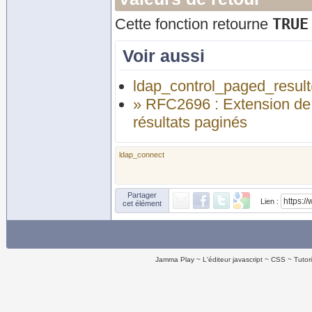
TRUE
Cette fonction retourne
Voir aussi
ldap_control_paged_result
» RFC2696 : Extension de 
résultats paginés
ldap_connect
Partager
Lien :
cet élément
Jamma Play
L'éditeur javascript
CSS
Tutor