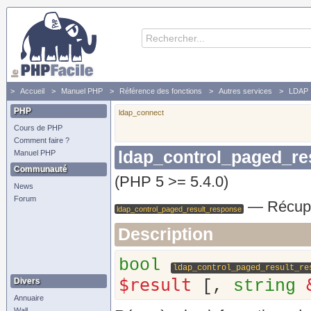
Accueil
Manuel PHP
Référence des fonctions
Autres services
LDAP
PHP
ldap_connect
Cours de PHP
Comment faire ?
ldap_control_paged_re
Manuel PHP
Communauté
(PHP 5 >= 5.4.0)
News
Forum
—
Récupè
ldap_control_paged_result_response
Description
bool
ldap_control_paged_result_re
$result
Divers
[,
string
Annuaire
Wall