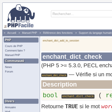
Accueil
Manuel PHP
Référence des fonctions
Support du langage humain 
enchant_dict_check - Vérifie si un mot est correctement orthographié
PHP
enchant_dict_add_to_session
Cours de PHP
Comment faire ?
enchant_dict_check
Manuel PHP
Communauté
(PHP 5 >= 5.3.0, PECL encha
News
Forum
—
Vérifie si un m
enchant_dict_check
Description
bool
(
r
enchant_dict_check
Divers
TRUE
wor
Retourne
si le mot
Annuaire
Wall