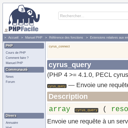
Accueil
Manuel PHP
Référence des fonctions
Extensions relatives aux e
PHP
cyrus_connect
Cours de PHP
Comment faire ?
cyrus_query
Manuel PHP
Communauté
(PHP 4 >= 4.1.0, PECL cyrus
News
Forum
—
Envoie une requêt
cyrus_query
Description
array
(
res
cyrus_query
Divers
Envoie une requête à un ser
Annuaire
Wall