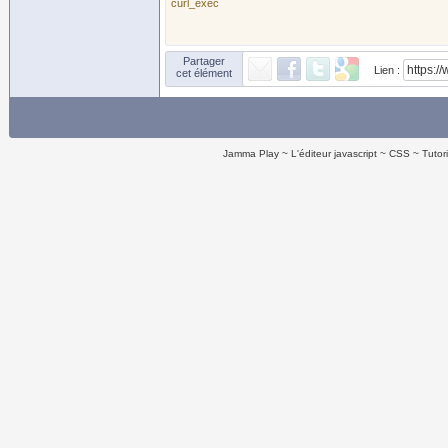
curl_exec
Partager
Lien :
cet élément
Jamma Play
L'éditeur javascript
CSS
Tutor