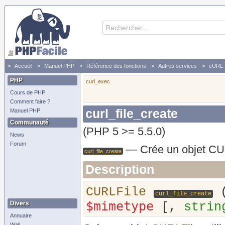
Accueil
Manuel PHP
Référence des fonctions
Autres services
cURL
PHP
curl_exec
Cours de PHP
Comment faire ?
curl_file_create
Manuel PHP
Communauté
(PHP 5 >= 5.5.0)
News
Forum
—
Crée un objet CU
curl_file_create
Description
CURLFile
curl_file_create
$mimetype
Divers
[,
strin
Annuaire
Wall