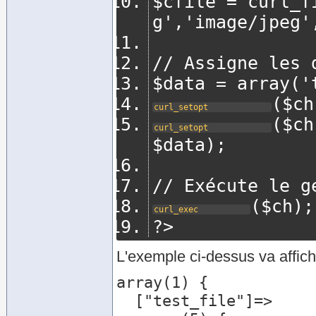
$cfile = curl_f
g','image/jpeg'
// Assigne les 
$data = array('
($ch
curl_setopt
($ch
curl_setopt
$data);
// Exécute le g
($ch);
curl_exec
?>
L'exemple ci-dessus va affich
array(1) {

  ["test_file"]=>
