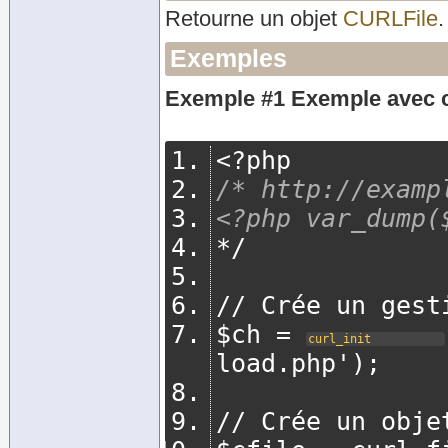
Retourne un objet
CURLFile
.
Exemples
Exemple #1 Exemple avec
<?
php
/* http://examp
<?php var_dump(
*/
// Crée un gest
$ch = 
curl_init
load.php');
// Crée un obje