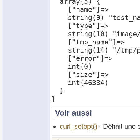
  array(5) {

    ["name"]=>

    string(9) "test_name"

    ["type"]=>

    string(10) "image/jpeg"

    ["tmp_name"]=>

    string(14) "/tmp/phpPC9Kbx"

    ["error"]=>

    int(0)

    ["size"]=>

    int(46334)

  }

Voir aussi
curl_setopt()
- Définit une