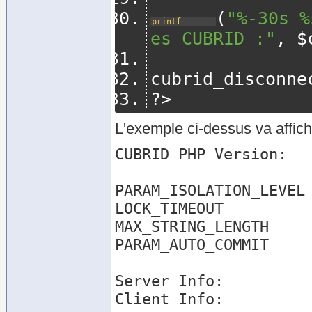
(
"%-30s %
printf
es CUBRID :"
,
 $
cubrid_disconne
?>
L'exemple ci-dessus va affich
CUBRID PHP Version:   
PARAM_ISOLATION_LEVEL 
LOCK_TIMEOUT          
MAX_STRING_LENGTH     
PARAM_AUTO_COMMIT     
Server Info:          
Client Info:          