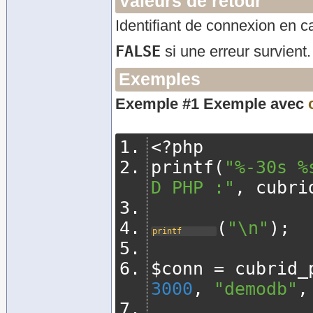
Valeurs de retour
Identifiant de connexion en c
FALSE
si une erreur survient.
Exemples
Exemple #1 Exemple avec
<?
php
printf
(
"%-30s %
D PHP :"
,
 cubri
(
"\n"
);
printf
$conn 
=
 cubrid_
3000
,
"demodb"
,