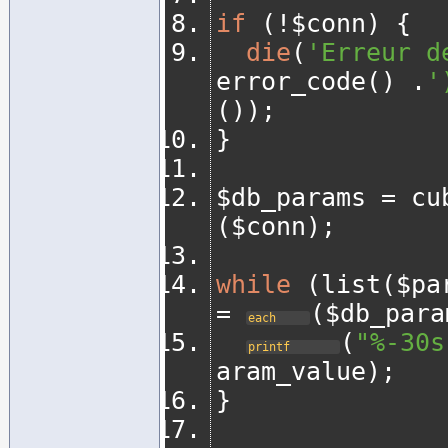
if
(!
$conn
)
{
die
(
'Erreur d
error_code
()
.
'
());
}
$db_params 
=
 cu
(
$conn
);
while
(
list
(
$pa
=
(
$db_para
each
(
"%-30s
printf
aram_value
);
}