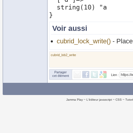
  string(10) "a         "

Voir aussi
cubrid_lock_write()
- Place 
cubrid_lob2_write
Partager
Lien :
cet élément
Jamma Play
L'éditeur javascript
CSS
Tutor