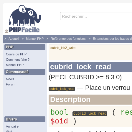
Accueil
Manuel PHP
Référence des fonctions
Extensions sur les bases 
Fonctions CUBRID
cubrid_lock_read - Place un verrou de lecture sur l'OID fourni
PHP
cubrid_lob2_write
Cours de PHP
Comment faire ?
cubrid_lock_read
Manuel PHP
Communauté
(PECL CUBRID >= 8.3.0)
News
Forum
—
Place un verrou 
cubrid_lock_read
Description
bool
(
re
cubrid_lock_read
$oid
Divers
)
Annuaire
Wall