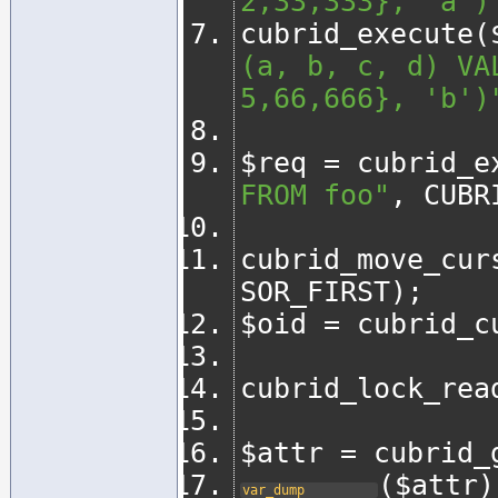
2,33,333}, 'a')
cubrid_execute
(
(a, b, c, d) VA
5,66,666}, 'b')
$req 
=
 cubrid_e
FROM foo"
,
 CUBR
cubrid_move_cur
SOR_FIRST
);
$oid 
=
 cubrid_c
cubrid_lock_rea
$attr 
=
 cubrid_
(
$attr
)
var_dump