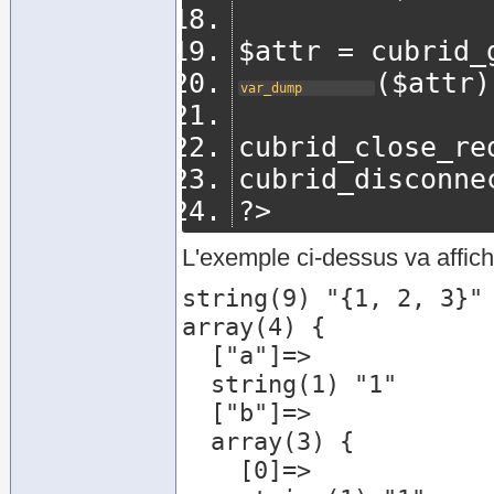
$attr 
=
 cubrid_
(
$attr
)
var_dump
cubrid_close_re
cubrid_disconne
?>
L'exemple ci-dessus va affich
string(9) "{1, 2, 3}"

array(4) {

  ["a"]=>

  string(1) "1"

  ["b"]=>

  array(3) {

    [0]=>
