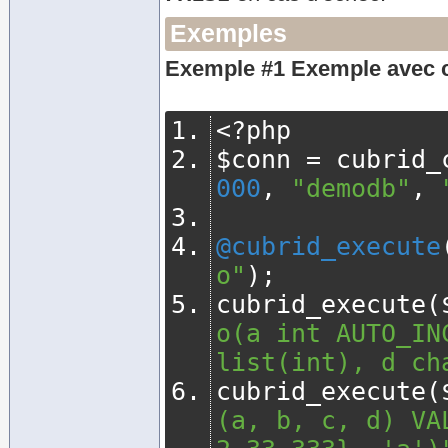
Exemples
Exemple #1 Exemple avec
<?
php
$conn 
=
 cubrid_
000
,
"demodb"
,
@cubrid_execute
o"
);
cubrid_execute
(
o(a int AUTO_IN
list(int), d ch
cubrid_execute
(
(a, b, c, d) VA