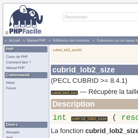
Accueil
Manuel PHP
Référence des fonctions
Extensions sur les bases 
Fonctions CUBRID
cubrid_lob2_size - Récupère la taille d'un objet LOB
PHP
cubrid_lob2_size64
Cours de PHP
Comment faire ?
cubrid_lob2_size
Manuel PHP
Communauté
(PECL CUBRID >= 8.4.1)
News
Forum
—
Récupère la tail
cubrid_lob2_size
Description
int
(
res
cubrid_lob2_size
Divers
La fonction
cubrid_lob2_size
Annuaire
Wall