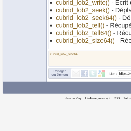
cubrid_lob2_write()
- Ecrit
cubrid_lob2_seek()
- Dépla
cubrid_lob2_seek64()
- Dé
cubrid_lob2_tell()
- Récupèr
cubrid_lob2_tell64()
- Récu
cubrid_lob2_size64()
- Réc
cubrid_lob2_size64
Partager
Lien :
cet élément
Jamma Play
L'éditeur javascript
CSS
Tutor