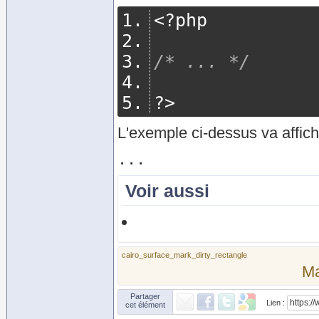
<?
php
/* ... */
?>
L'exemple ci-dessus va affich
Voir aussi
cairo_surface_mark_dirty_rectangle
M
Partager
Lien :
cet élément