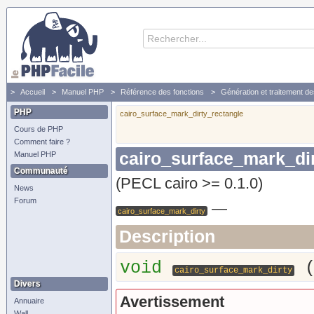
Accueil
Manuel PHP
Référence des fonctions
Génération et traitement d
PHP
cairo_surface_mark_dirty_rectangle
Cours de PHP
Comment faire ?
cairo_surface_mark_di
Manuel PHP
Communauté
(PECL cairo >= 0.1.0)
News
Forum
—
cairo_surface_mark_dirty
Description
void
cairo_surface_mark_dirty
Divers
Avertissement
Annuaire
Wall