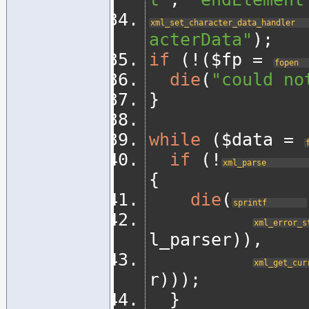
xml_set_character_data_handler
acterData"
);
if
(!(
$fp 
=
fopen
die
(
"could no
}
while
(
$data 
=
if
(!
xml_parse
{
die
(
sprintf
xml_error_s
l_parser
)),
xml_get_cur
r
)));
}