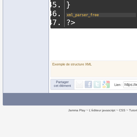
}
xml_parser_free
?>
Exemple de structure XML
Partager
Lien :
cet élément
Jamma Play
L'éditeur javascript
CSS
Tutor