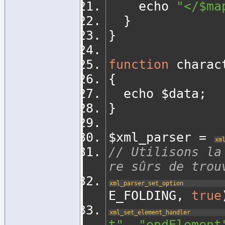
		echo 
"</$ma
}
}
function
 charac
{
	echo $data
;
}
$xml_parser 
=
xm
// Utilisons la
re sûrs de trou
xml_parser_set_option
E_FOLDING
,
true
xml_set_element_handler
t"
,
"endElement