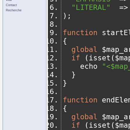
Contact
"LITERAL"
=>
Recherche
);
function
 startE
{
global
 $map_a
if
(
isset
(
$ma
		echo 
"<$map
}
}
function
 endEle
{
global
 $map_a
if
(
isset
(
$ma