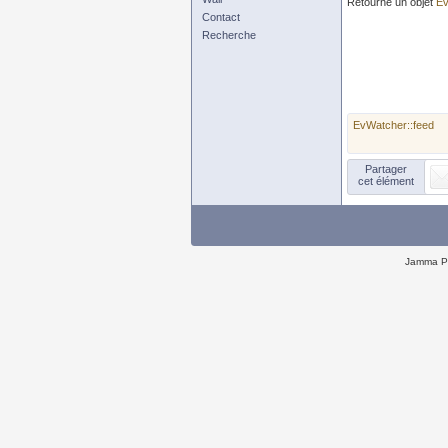
Retourne un objet
E
Contact
Recherche
EvWatcher::feed
Partager
cet élément
Jamma P