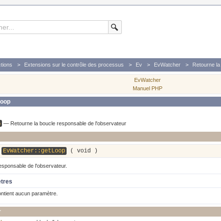
tions
Extensions sur le contrôle des processus
Ev
EvWatcher
Retourne la
EvWatcher
Manuel PHP
Loop
p
—
Retourne la boucle responsable de l'observateur
EvWatcher::getLoop
(
void
)
esponsable de l'observateur.
ètres
ontient aucun paramètre.
r