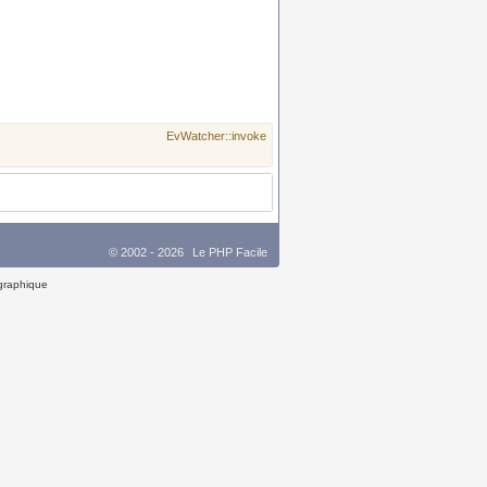
EvWatcher::invoke
© 2002 - 2026
Le PHP Facile
 graphique