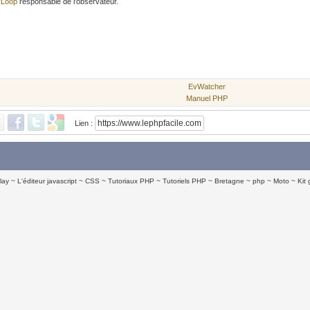
vLoop
responsable de l'observateur.
EvWatcher
Manuel PHP
Lien :
lay
L'éditeur javascript
CSS
Tutoriaux PHP
Tutoriels PHP
Bretagne
php
Moto
Kit