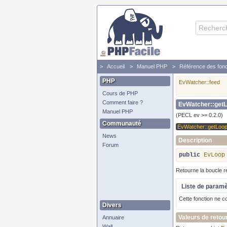
Accueil
Manuel PHP
Référence des fonc
PHP
EvWatcher::feed
Cours de PHP
Comment faire ?
EvWatcher::get
Manuel PHP
(PECL ev >= 0.2.0)
Communauté
EvWatcher::getLoo
News
Description
Forum
public
EvLoop
Retourne la boucle r
Liste de param
Cette fonction ne c
Divers
Valeurs de retou
Annuaire
Wall