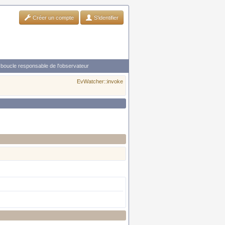
Créer un compte
S'identifier
 boucle responsable de l'observateur
EvWatcher::invoke