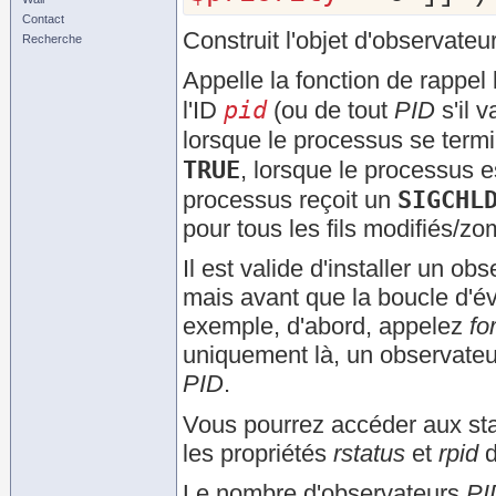
Contact
Construit l'objet d'observateu
Recherche
Appelle la fonction de rappel
pid
l'ID
(ou de tout
PID
s'il 
lorsque le processus se termi
TRUE
, lorsque le processus e
SIGCHL
processus reçoit un
pour tous les fils modifiés/zo
Il est valide d'installer un ob
mais avant que la boucle d'é
exemple, d'abord, appelez
fo
uniquement là, un observate
PID
.
Vous pourrez accéder aux sta
les propriétés
rstatus
et
rpid
d
Le nombre d'observateurs
PI