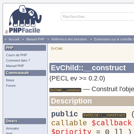
Accueil
Manuel PHP
Référence des fonctions
Extensions sur le contrôle
PHP
EvChild
Cours de PHP
Comment faire ?
EvChild::__construct
Manuel PHP
Communauté
(PECL ev >= 0.2.0)
News
Forum
—
Construit l'obj
EvChild::__construct
Description
public
EvChild::__construct
$callback
Divers
callable
Annuaire
$priority
= 0
]] )
Wall