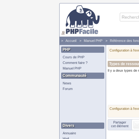
Accueil
Manuel PHP
Référence des fonc
PHP
Configuration à l'ex
Cours de PHP
Comment faire ?
Types de ressou
Manuel PHP
Il y a deux types de
Communauté
News
Forum
Configuration à l'ex
Partager
Divers
cet élément
Annuaire
Wall