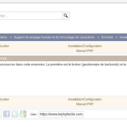
tions
Support du langage humain et de l'encodage de caractères
Enchant
Insta
écution
Installation/Configuration
Manuel PHP
rces
 ressources dans cette extension. La première est le broker (gestionnaire de backends) et la 
écution
Installation/Configuration
Manuel PHP
Lien :