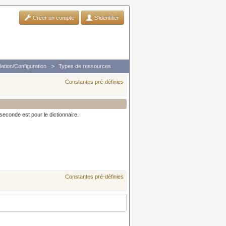
Créer un compte
S'identifier
llation/Configuration
Types de ressources
Constantes pré-définies
seconde est pour le dictionnaire.
Constantes pré-définies