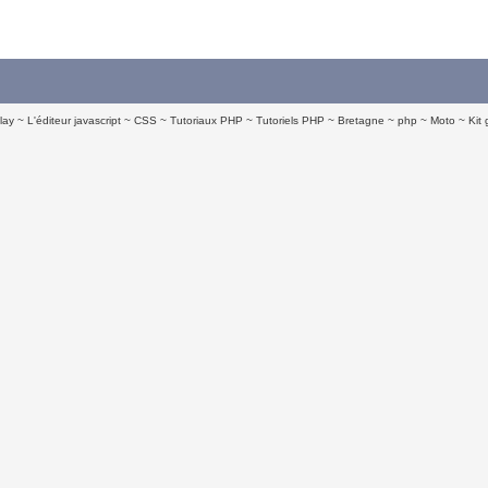
lay
L'éditeur javascript
CSS
Tutoriaux PHP
Tutoriels PHP
Bretagne
php
Moto
Kit