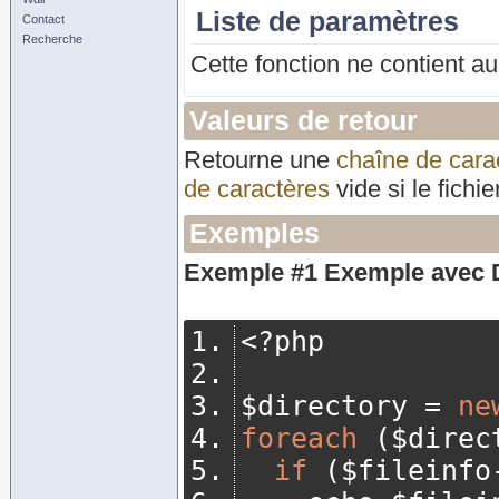
Liste de paramètres
Contact
Recherche
Cette fonction ne contient a
Valeurs de retour
Retourne une
chaîne de cara
de caractères
vide si le fichi
Exemples
Exemple #1 Exemple avec
<?
php
$directory 
=
ne
foreach
(
$direc
if
(
$fileinfo