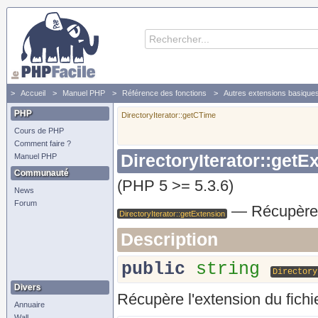
Accueil
Manuel PHP
Référence des fonctions
Autres extensions basique
PHP
DirectoryIterator::getCTime
Cours de PHP
Comment faire ?
DirectoryIterator::getE
Manuel PHP
Communauté
(PHP 5 >= 5.3.6)
News
Forum
—
Récupère 
DirectoryIterator::getExtension
Description
public
string
Directory
Divers
Récupère l'extension du fichie
Annuaire
Wall