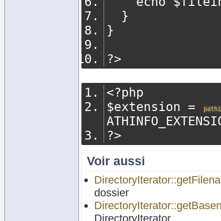
		echo $filei
}
}
?>
<?
php
$extension 
=
pathi
ATHINFO_EXTENSI
?>
Voir aussi
DirectoryIterator::getFilen
dossier
DirectoryIterator::getBase
DirectoryIterator