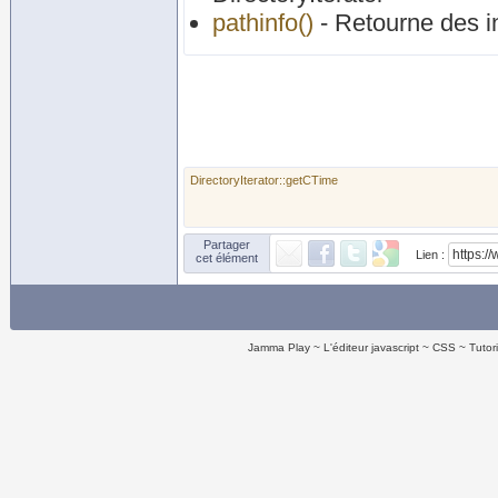
pathinfo()
- Retourne des i
DirectoryIterator::getCTime
Partager
Lien :
cet élément
Jamma Play
L'éditeur javascript
CSS
Tutor