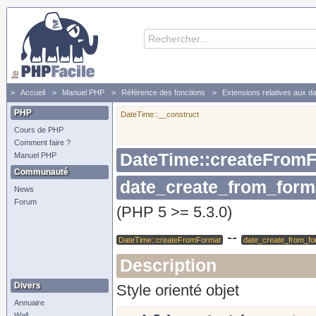
Accueil
Manuel PHP
Référence des fonctions
Extensions relatives aux d
PHP
DateTime::__construct
Cours de PHP
Comment faire ?
DateTime::createFrom
Manuel PHP
Communauté
date_create_from_form
News
Forum
(PHP 5 >= 5.3.0)
--
DateTime::createFromFormat
date_create_from_fo
Description
Divers
Style orienté objet
Annuaire
Wall