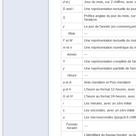
d
et
j
Jour du mois, sur 2 chiffres, avec ou
D
and
l
Une représentation textuelle du jou
Préfixe anglais du jour du mois, sur
S
l'analyse.
z
Le jour de l'année (en commençant
Mois
---
F
et
M
Une représentation textuelle du m
m
et
n
Une représentation numérique du mo
Année
---
Y
Une représentation complète de l'an
y
Une représentation partielle de l'an
Heure
---
a
et
A
Ante meridiem et Post meridiem
g
et
h
L'heure au format 12-heures, avec o
G
et
H
L'heure au format 24-heures, avec o
i
Les minutes, avec un zéro initial
s
Les secondes, avec un zéro initial
u
Les microsecondes (jusqu'à 6 chiff
Fuseau
---
horaire
L'identifiant du fuseau horaire, ou 