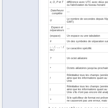
e
,
O
,
P
et
T
différence avec UTC avec deux point
ou l'abréviation du fuseau horaire
Date/heure
---
complète
Le nombre de secondes depuis l'é
U
GMT)
Espace et
---
séparateurs
(espace)
Un espace ou une tabulation
#
Un des symboles de séparation sui
;
,
:
,
/
,
.
,
,
,
-
,
(
Le caractère spécifié.
ou
)
?
Un octet aléatoire
*
Octets aléatoires jusqu'au prochain
Réinitialise tous les champs (année
!
ainsi que les informations quant au 
Unix
Réinitialise tous les champs (année
|
ainsi que les informations quant au 
Unix s'ils n'ont pas encore été ana
Si le spécifieur de format est prés
+
ne causeront pas une erreur, mais 