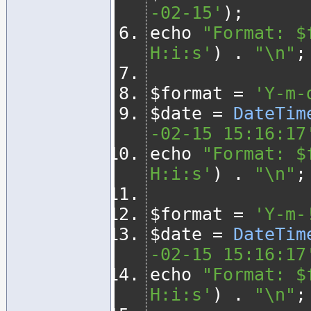
-02-15'
);
echo 
"Format: $
H:i:s'
)
.
"\n"
;
$format 
=
'Y-m-
$date 
=
DateTim
-02-15 15:16:17
echo 
"Format: $
H:i:s'
)
.
"\n"
;
$format 
=
'Y-m-
$date 
=
DateTim
-02-15 15:16:17
echo 
"Format: $
H:i:s'
)
.
"\n"
;