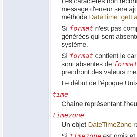
Les caractères non reconn
message d'erreur sera ajou
méthode
DateTime::getLa
format
Si
n'est pas com
générées qui sont absen
système.
format
Si
contient le ca
forma
sont absentes de
prendront des valeurs me
Le début de l'époque Uni
time
Chaîne représentant l'heu
timezone
Un objet
DateTimeZone
r
timezone
Si
est omis et