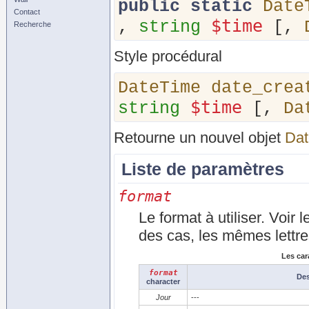
public
static
Date
Contact
$time
,
string
[,
Recherche
Style procédural
DateTime
date_crea
$time
string
[,
Da
Retourne un nouvel objet
Dat
Liste de paramètres
format
Le format à utiliser. Voir
des cas, les mêmes lettre
Les car
format
Des
character
Jour
---