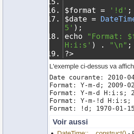
$format 
=
'!d'
;
$date 
=
DateTim
5'
);
echo 
"Format: $
H:i:s'
)
.
"\n"
;
?>
L'exemple ci-dessus va affich
Date courante: 2010-04
Format: Y-m-d; 2009-02
Format: Y-m-d H:i:s; 2
Format: Y-m-!d H:i:s; 
Voir aussi
DateTime::__construct()
- 