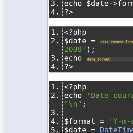
echo $date
->
for
?>
<?
php
$date 
=
date_create_fro
2009'
);
echo 
date_format
?>
<?
php
echo 
'Date cour
"\n"
;
$format 
=
'Y-m-
$date 
=
DateTim