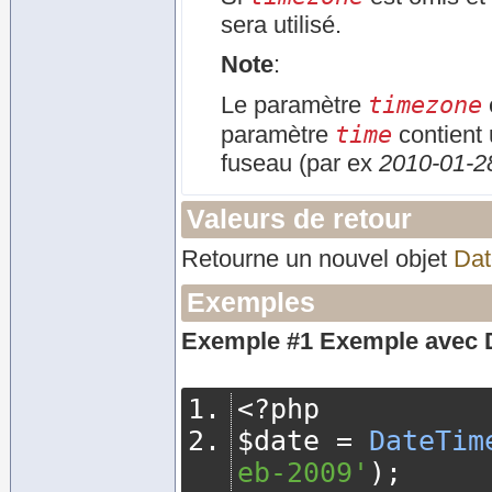
sera utilisé.
Note
:
timezone
Le paramètre
time
paramètre
contient
fuseau (par ex
2010-01-2
Valeurs de retour
Retourne un nouvel objet
Dat
Exemples
Exemple #1 Exemple avec
<?
php
$date 
=
DateTim
eb-2009'
);