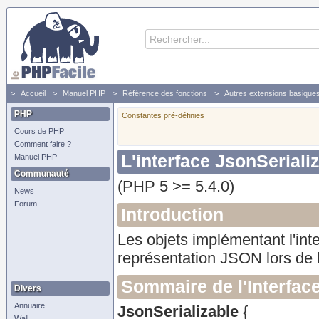
Accueil
Manuel PHP
Référence des fonctions
Autres extensions basique
PHP
Constantes pré-définies
Cours de PHP
Comment faire ?
L'interface JsonSeriali
Manuel PHP
Communauté
(PHP 5 >= 5.4.0)
News
Forum
Introduction
Les objets implémentant l'int
représentation JSON lors de 
Sommaire de l'Interfac
Divers
Annuaire
JsonSerializable
{
Wall