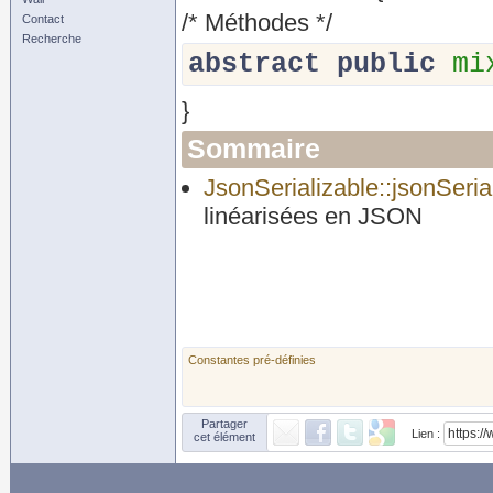
/* Méthodes */
Contact
Recherche
abstract
public
mi
}
Sommaire
JsonSerializable::jsonSeria
linéarisées en JSON
Constantes pré-définies
Partager
Lien :
cet élément