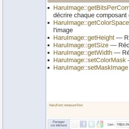
HaruImage::getBitsPerCo
décrire chaque composant d
HaruImage::getColorSpace
l'image
HaruImage::getHeight
— Ré
HaruImage::getSize
— Récup
HaruImage::getWidth
— Réc
HaruImage::setColorMask
—
HaruImage::setMaskImage
HaruFont::measureText
Partager
Lien :
cet élément