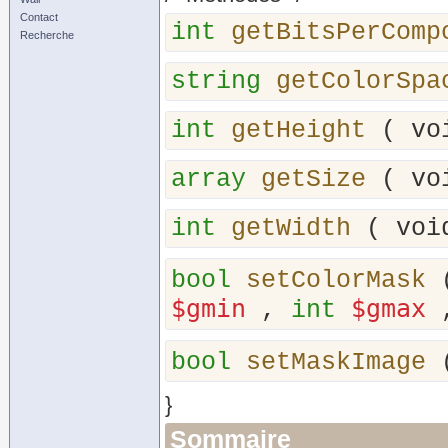
Contact
int
getBitsPerComp
Recherche
string
getColorSpa
int
getHeight
(
vo
array
getSize
(
vo
int
getWidth
(
voi
bool
setColorMask
$gmin
$gmax
,
int
bool
setMaskImage
}
Sommaire