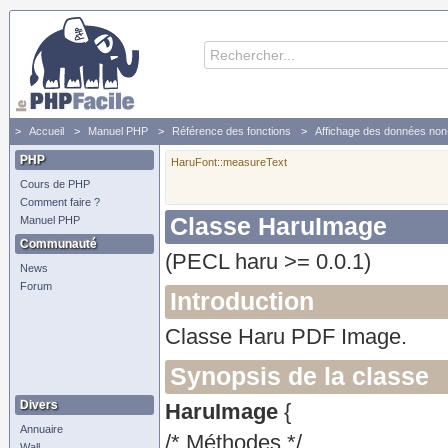
Accueil
Manuel PHP
Référence des fonctions
Affichage des données non-
PHP
HaruFont::measureText
Cours de PHP
Comment faire ?
Classe HaruImage
Manuel PHP
Communauté
(PECL haru >= 0.0.1)
News
Forum
Introduction
Classe Haru PDF Image.
Synopsis de la classe
Divers
HaruImage
{
Annuaire
/* Méthodes */
Wall