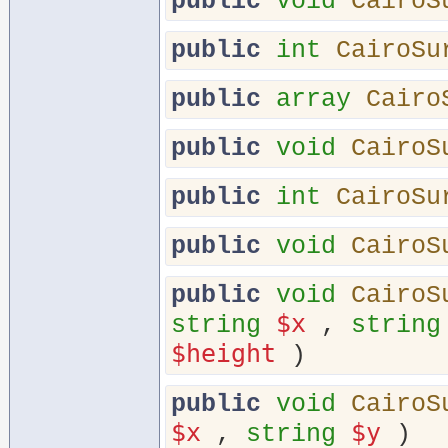
public
void
CairoS
public
int
CairoSu
public
array
Cairo
public
void
CairoS
public
int
CairoSu
public
void
CairoS
public
void
CairoS
$x
string
,
string
$height
)
public
void
CairoS
$x
$y
,
string
)