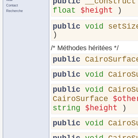
public
__construct
Contact
$height
float
)
Recherche
public
void
setSiz
)
/* Méthodes héritées */
public
CairoSurfac
public
void
CairoS
public
void
CairoS
$othe
CairoSurface
$height
string
)
public
void
CairoS