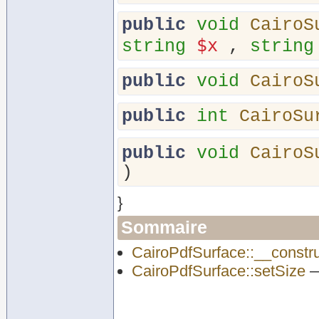
public
void
CairoS
$x
string
,
string
public
void
CairoS
public
int
CairoSu
public
void
CairoS
)
}
Sommaire
CairoPdfSurface::__constr
CairoPdfSurface::setSize
—