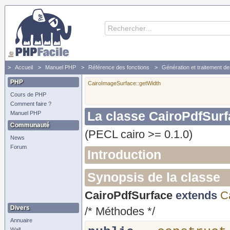
Accueil
Manuel PHP
Référence des fonctions
Génération et traitement d
PHP
CairoImageSurface::getWidth
Cours de PHP
Comment faire ?
La classe CairoPdfSur
Manuel PHP
Communauté
(PECL cairo >= 0.1.0)
News
Forum
Introduction
Synopsis de la classe
CairoPdfSurface
extends
C
Divers
/* Méthodes */
Annuaire
Wall