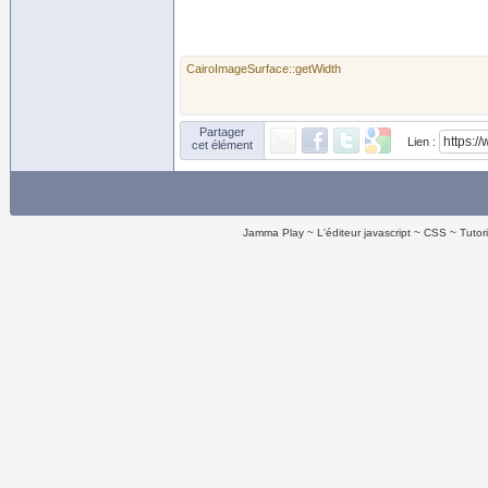
CairoImageSurface::getWidth
Partager
Lien :
cet élément
Jamma Play
L'éditeur javascript
CSS
Tutor