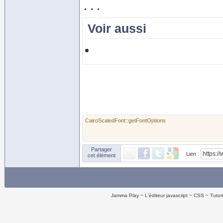
Voir aussi
CairoScaledFont::getFontOptions
Partager
Lien :
cet élément
Jamma Play
L'éditeur javascript
CSS
Tutor