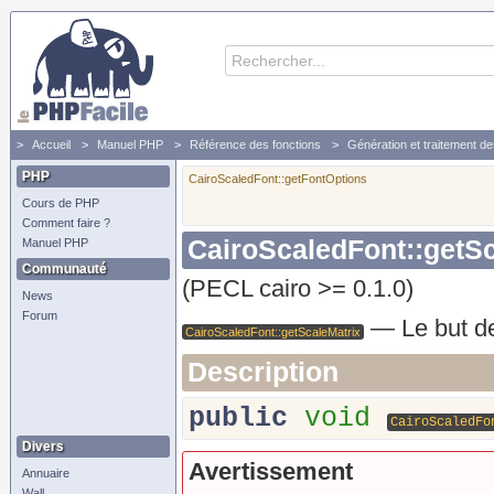
Accueil
Manuel PHP
Référence des fonctions
Génération et traitement d
PHP
CairoScaledFont::getFontOptions
Cours de PHP
Comment faire ?
CairoScaledFont::getSc
Manuel PHP
Communauté
(PECL cairo >= 0.1.0)
News
Forum
—
Le but d
CairoScaledFont::getScaleMatrix
Description
public
void
CairoScaledFo
Divers
Avertissement
Annuaire
Wall