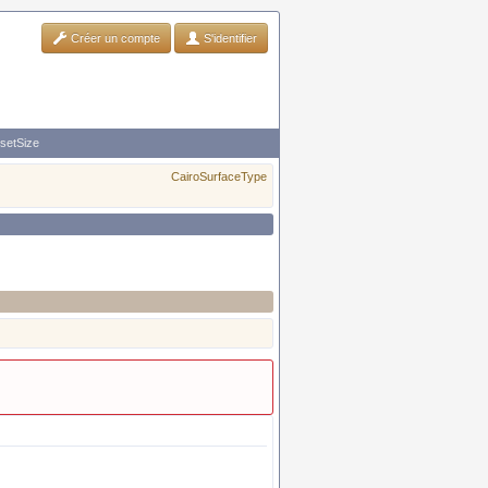
Créer un compte
S'identifier
 setSize
CairoSurfaceType