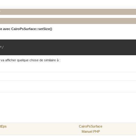
r
le avec
CairoPsSurface::setSize()
*/
va afficher quelque chose de similaire à :
etEps
CairoPsSurface
Manuel PHP