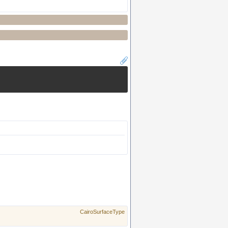
CairoSurfaceType