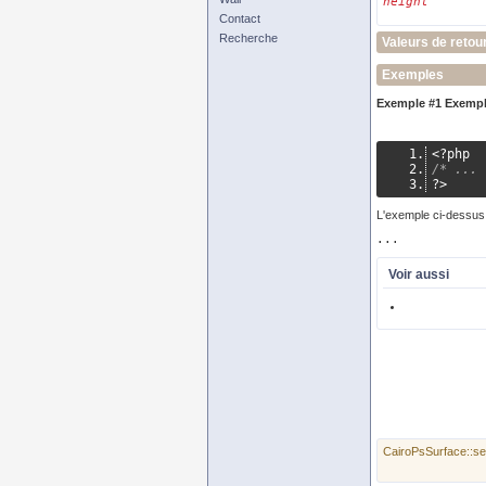
height
Contact
Recherche
Valeurs de retou
Exemples
Exemple #1 Exemp
<?
php
/* ... 
?>
L'exemple ci-dessus 
Voir aussi
CairoPsSurface::s