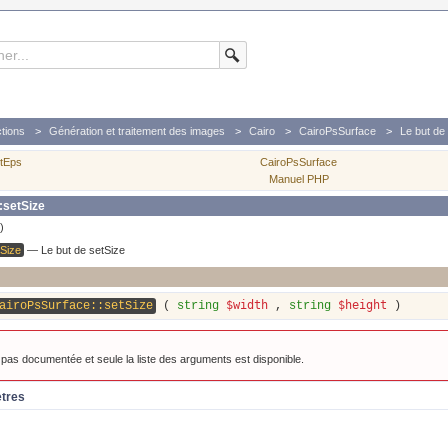
tions
Génération et traitement des images
Cairo
CairoPsSurface
Le but de
etEps
CairoPsSurface
Manuel PHP
:setSize
)
tSize
—
Le but de setSize
$width
$height
airoPsSurface::setSize
(
string
,
string
)
t pas documentée et seule la liste des arguments est disponible.
ètres