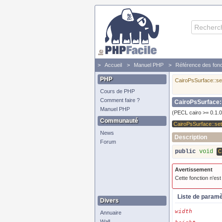
Accueil
Manuel PHP
Référence des fonc
PHP
CairoPsSurface::s
Cours de PHP
Comment faire ?
CairoPsSurface:
Manuel PHP
(PECL cairo >= 0.1.0
Communauté
CairoPsSurface::se
News
Description
Forum
public
void
C
Avertissement
Cette fonction n'es
Liste de param
Divers
width
Annuaire
Wall