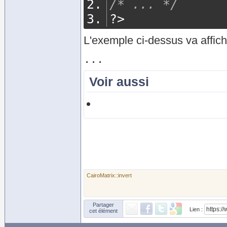
/* ... */
?>
L'exemple ci-dessus va affich
Voir aussi
CairoMatrix::invert
Partager
Lien :
cet élément