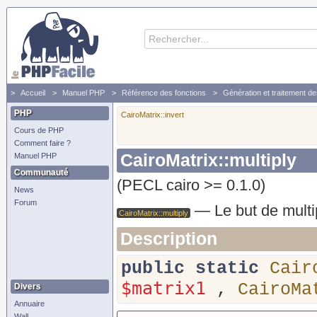
Accueil
Manuel PHP
Référence des fonctions
Génération et traitement d
PHP
CairoMatrix::invert
Cours de PHP
Comment faire ?
CairoMatrix::multiply
Manuel PHP
Communauté
(PECL cairo >= 0.1.0)
News
Forum
—
Le but de multi
CairoMatrix::multiply
Description
public
static
Cair
$matrix1
,
CairoMa
Divers
Annuaire
Wall