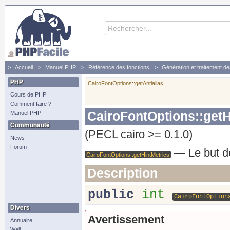
Accueil
Manuel PHP
Référence des fonctions
Génération et traitement d
PHP
CairoFontOptions::getAntialias
Cours de PHP
Comment faire ?
CairoFontOptions::getH
Manuel PHP
Communauté
(PECL cairo >= 0.1.0)
News
Forum
—
Le but d
CairoFontOptions::getHintMetrics
Description
public
int
CairoFontOption
Divers
Avertissement
Annuaire
Wall