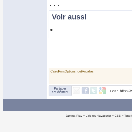
Voir aussi
CairoFontOptions::getAntialias
Partager
Lien :
cet élément
Jamma Play
L'éditeur javascript
CSS
Tutor