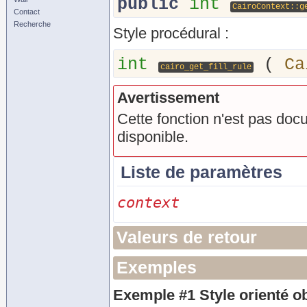
public
int
CairoContext::g
Contact
Recherche
Style procédural :
int
(
Ca
cairo_get_fill_rule
Avertissement
Cette fonction n'est pas doc
disponible.
Liste de paramètres
context
Valeurs de retour
Exemples
Exemple #1 Style orienté ob