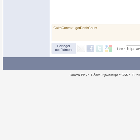
CairoContext::getDashCount
Partager
Lien :
cet élément
Jamma Play
L'éditeur javascript
CSS
Tutor