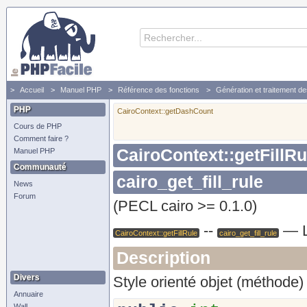
Accueil
Manuel PHP
Référence des fonctions
Génération et traitement d
PHP
CairoContext::getDashCount
Cours de PHP
Comment faire ?
CairoContext::getFillRu
Manuel PHP
Communauté
cairo_get_fill_rule
News
Forum
(PECL cairo >= 0.1.0)
--
—
CairoContext::getFillRule
cairo_get_fill_rule
Description
Divers
Style orienté objet (méthode) 
Annuaire
Wall