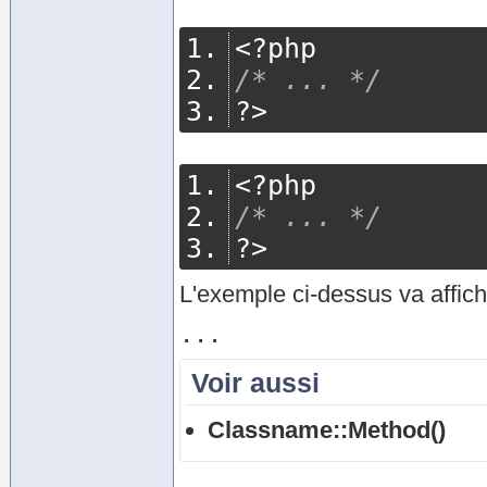
<?
php
/* ... */
?>
<?
php
/* ... */
?>
L'exemple ci-dessus va affich
Voir aussi
Classname::Method()