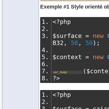
Exemple #1 Style orienté ob
<?
php
$surface 
=
new
B32
,
50
,
50
);
$context 
=
new
(
$conte
var_dump
?>
<?
php
$surface 
=
 cair