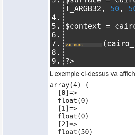
T_ARGB32
,
50
,
5
$context 
=
 cair
(
cairo_
var_dump
?>
L'exemple ci-dessus va affich
array(4) {

  [0]=>

  float(0)

  [1]=>

  float(0)

  [2]=>

  float(50)
