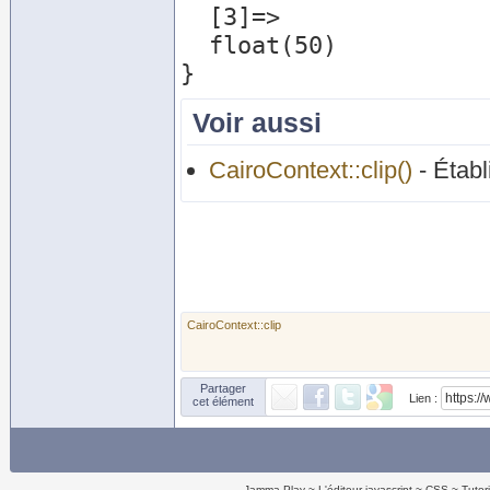
  [3]=>

  float(50)

Voir aussi
CairoContext::clip()
- Établ
CairoContext::clip
Partager
Lien :
cet élément
Jamma Play
L'éditeur javascript
CSS
Tutor