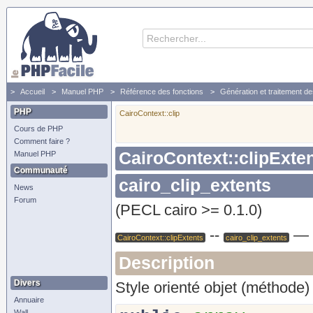
Accueil
Manuel PHP
Référence des fonctions
Génération et traitement d
PHP
CairoContext::clip
Cours de PHP
Comment faire ?
CairoContext::clipExte
Manuel PHP
Communauté
cairo_clip_extents
News
Forum
(PECL cairo >= 0.1.0)
--
—
CairoContext::clipExtents
cairo_clip_extents
Description
Divers
Style orienté objet (méthode) 
Annuaire
Wall