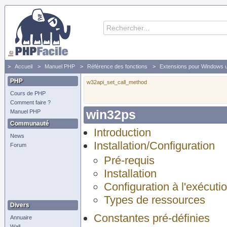
Accueil
Manuel PHP
Référence des fonctions
Extensions pour Windows 
PHP
w32api_set_call_method
Cours de PHP
Comment faire ?
win32ps
Manuel PHP
Communauté
Introduction
News
Installation/Configuration
Forum
Pré-requis
Installation
Configuration à l'exécuti
Types de ressources
Divers
Constantes pré-définies
Annuaire
Wall