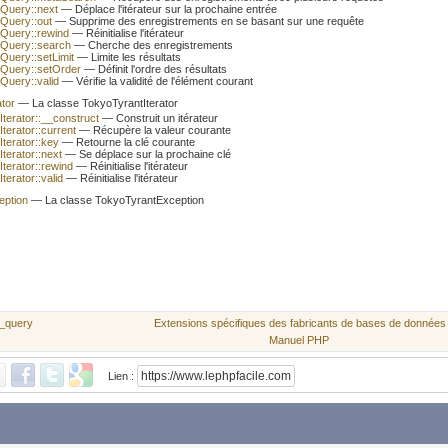
Query::next
— Déplace l'itérateur sur la prochaine entrée
Query::out
— Supprime des enregistrements en se basant sur une requête
Query::rewind
— Réinitialise l'itérateur
Query::search
— Cherche des enregistrements
Query::setLimit
— Limite les résultats
Query::setOrder
— Définit l'ordre des résultats
Query::valid
— Vérifie la validité de l'élément courant
tor
— La classe TokyoTyrantIterator
terator::__construct
— Construit un itérateur
terator::current
— Récupère la valeur courante
terator::key
— Retourne la clé courante
terator::next
— Se déplace sur la prochaine clé
terator::rewind
— Réinitialise l'itérateur
terator::valid
— Réinitialise l'itérateur
eption
— La classe TokyoTyrantException
_query
Extensions spécifiques des fabricants de bases de données
Manuel PHP
Lien :