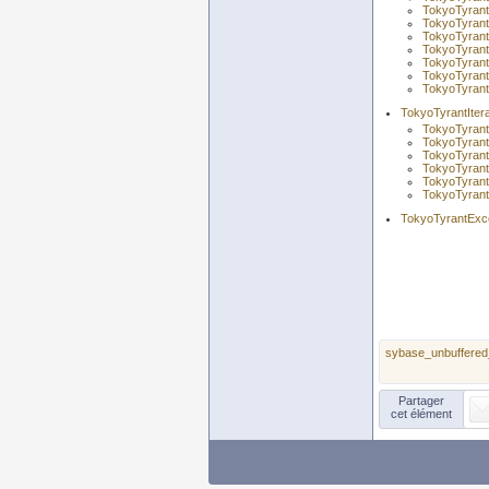
TokyoTyrant
TokyoTyrant
TokyoTyrant
TokyoTyrant
TokyoTyrant
TokyoTyrant
TokyoTyrant
TokyoTyrantItera
TokyoTyrantI
TokyoTyrantI
TokyoTyrantI
TokyoTyrantI
TokyoTyrantI
TokyoTyrantI
TokyoTyrantExc
sybase_unbuffered
Partager
cet élément