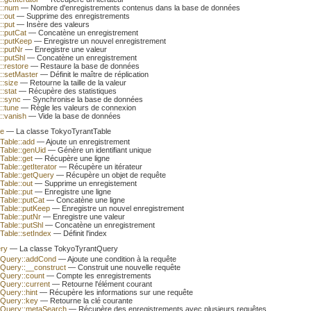
::num
— Nombre d'enregistrements contenus dans la base de données
::out
— Supprime des enregistrements
::put
— Insère des valeurs
::putCat
— Concatène un enregistrement
::putKeep
— Enregistre un nouvel enregistrement
::putNr
— Enregistre une valeur
::putShl
— Concatène un enregistrement
::restore
— Restaure la base de données
::setMaster
— Définit le maître de réplication
::size
— Retourne la taille de la valeur
:stat
— Récupère des statistiques
::sync
— Synchronise la base de données
::tune
— Règle les valeurs de connexion
::vanish
— Vide la base de données
le
— La classe TokyoTyrantTable
Table::add
— Ajoute un enregistrement
Table::genUid
— Génère un identifiant unique
Table::get
— Récupère une ligne
able::getIterator
— Récupère un itérateur
Table::getQuery
— Récupère un objet de requête
Table::out
— Supprime un enregistement
Table::put
— Enregistre une ligne
Table::putCat
— Concatène une ligne
Table::putKeep
— Enregistre un nouvel enregistrement
Table::putNr
— Enregistre une valeur
Table::putShl
— Concatène un enregistrement
Table::setIndex
— Définit l'index
ry
— La classe TokyoTyrantQuery
tQuery::addCond
— Ajoute une condition à la requête
Query::__construct
— Construit une nouvelle requête
Query::count
— Compte les enregistrements
Query::current
— Retourne l'élément courant
Query::hint
— Récupère les informations sur une requête
Query::key
— Retourne la clé courante
tQuery::metaSearch
— Récupère des enregistrements avec plusieurs requêtes