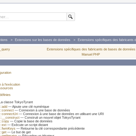
tions
Extensions sur les bases de données
Extensions spécifiques des fabricants
_query
Extensions spécifiques des fabricants de bases de données
Manuel PHP
iguration
n à l'exécution
ssources
éfinies
a classe TokyoTyrant
::add
— Ajoute une clé numérique
::connect
— Connexion à une base de données
::connectUri
— Connexion à une base de données en utilisant une URI
::__construct
— Construit un nouvel objet TokyoTyrant
::copy
— Copie la base de données
::ext
— Exécute un script distant
t::fwmKeys
— Retourne la clé correspondante précédente
::get
— Le but de get
:getIterator
— Récupère un itérateur