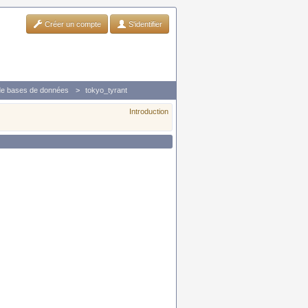
Créer un compte
S'identifier
 de bases de données
tokyo_tyrant
Introduction