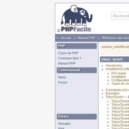
Accueil
Manuel PHP
Référence des fonc
PHP
sybase_unbuffered
Cours de PHP
Comment faire ?
tokyo_tyrant
Manuel PHP
Introduction
Installation/Conf
Communauté
Pré-requis
Installation
News
Configuratio
Forum
Types de re
Constantes pré-d
Exemples
TokyoTyrant
— L
TokyoTyrant
TokyoTyrant
TokyoTyrant
TokyoTyrant
TokyoTyrant
Divers
TokyoTyrant
TokyoTyran
Annuaire
TokyoTyrant
Wall
TokyoTyrant: