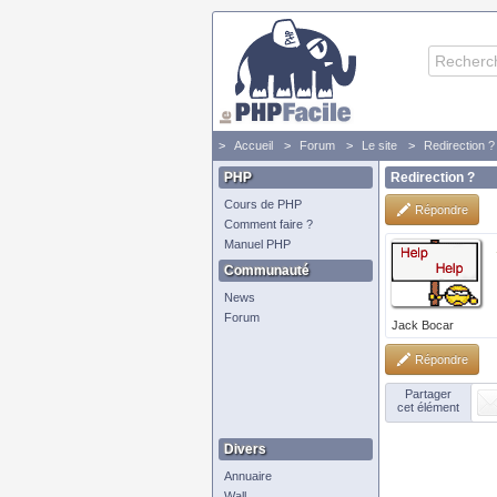
Accueil
Forum
Le site
Redirection ?
PHP
Redirection ?
Cours de PHP
Répondre
Comment faire ?
Manuel PHP
Communauté
News
Forum
Jack Bocar
Répondre
Partager
cet élément
Divers
Annuaire
Wall