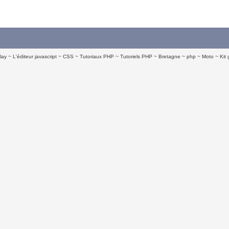
lay
L'éditeur javascript
CSS
Tutoriaux PHP
Tutoriels PHP
Bretagne
php
Moto
Kit