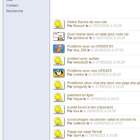
Contact
Recherche
Definir Racine de mon site
Par
Bouuuh
le
le 05/07/2011 à 15:28
Quel champ dans un table pour code zip
Par
jackbocar
le
le 02/07/2011 à 10:26
Problème avec un ORDER BY
Par
dna_555
le
le 26/06/2011 à 07:02
problem avec update
Par
beloufa26
le
le 27/06/2011 à 16:29
Problème avec mon UPDATE
Par
creeks
le
le 22/06/2011 à 16:23
Problèmes deux chat php dans une page php gé
Par
tomgoofy
le
le 17/06/2011 à 16:29
paiement en ligne
Par
Hayat
le
le 18/06/2011 à 18:01
la petit forum le lien (répondre)
Par
kira
le
le 18/06/2011 à 16:34
scrool images via dossier safari et chrome hs
Par
ouille1er
le
le 10/06/2011 à 13:47
Papge par page Mysqli
Par
dan4
le
le 18/04/2011 à 15:08