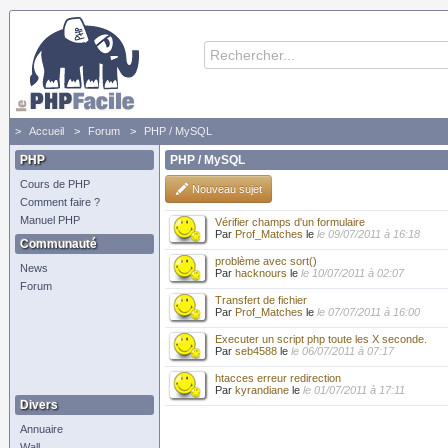
Accueil
Forum
PHP / MySQL
PHP
PHP / MySQL
Cours de PHP
Nouveau sujet
Comment faire ?
Manuel PHP
Vérifier champs d'un formulaire
Par
Prof_Matches
le
le 09/07/2011 à 16:18
Communauté
problème avec sort()
News
Par
hacknours
le
le 10/07/2011 à 02:07
Forum
Transfert de fichier
Par
Prof_Matches
le
le 07/07/2011 à 16:00
Executer un script php toute les X seconde.
Par
seb4588
le
le 06/07/2011 à 07:17
htacces erreur redirection
Par
kyrandiane
le
le 01/07/2011 à 17:11
Divers
Annuaire
Wall