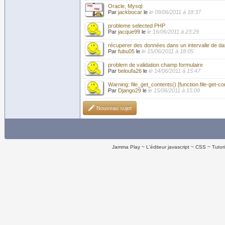
Oracle, Mysql
Par
jackbocar
le
le 09/06/2011 à 18:37
probleme selected PHP
Par
jacque99
le
le 16/06/2011 à 23:29
récuperer des données dans un intervalle de da
Par
fubu05
le
le 15/06/2011 à 18:05
problem de validation champ formulaire
Par
beloufa26
le
le 14/06/2011 à 15:47
Warning: file_get_contents() [function.file-get-co
Par
Django29
le
le 15/06/2011 à 15:09
Nouveau sujet
Jamma Play
L'éditeur javascript
CSS
Tutor