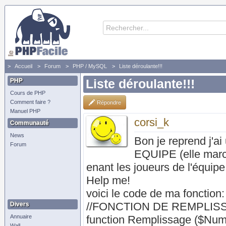
Accueil
Forum
PHP / MySQL
Liste déroulante!!!
PHP
Liste déroulante!!!
Cours de PHP
Comment faire ?
Répondre
Manuel PHP
corsi_k
Communauté
News
Bon je reprend j'ai
Forum
EQUIPE (elle march
enant les joueurs de l'équipe
Help me!
voici le code de ma fonction:
//FONCTION DE REMPLIS
Divers
Annuaire
function Remplissage ($Nu
Wall