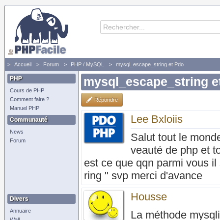
Accueil
Forum
PHP / MySQL
mysql_escape_string et Pdo
PHP
mysql_escape_string e
Cours de PHP
Comment faire ?
Répondre
Manuel PHP
Lee Bxloiis
Communauté
News
Salut tout le monde
Forum
veauté de php et to
est ce que qqn parmi vous il
ring " svp merci d'avance
Housse
Divers
Annuaire
La méthode mysqli_
Wall