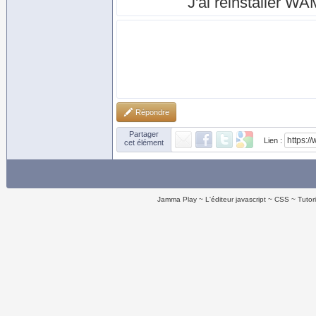
J'ai réinstaller WA
Répondre
Partager
Lien :
cet élément
Jamma Play
L'éditeur javascript
CSS
Tutor