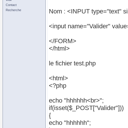
Contact
Nom : <INPUT type="text" 
Recherche
<input name="Valider" value
</FORM>
</html>
le fichier test.php
<html>
<?php
echo "hhhhhh<br>";
if(isset($_POST["Valider"]))
{
echo "hhhhhh";