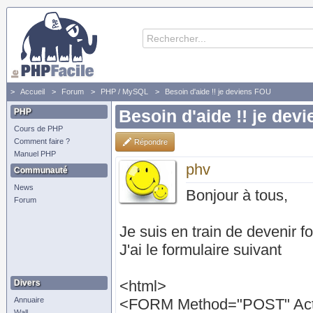
Accueil
Forum
PHP / MySQL
Besoin d'aide !! je deviens FOU
PHP
Besoin d'aide !! je dev
Cours de PHP
Comment faire ?
Répondre
Manuel PHP
phv
Communauté
News
Bonjour à tous,
Forum
Je suis en train de devenir fo
J'ai le formulaire suivant
<html>
Divers
Annuaire
<FORM Method="POST" Acti
Wall